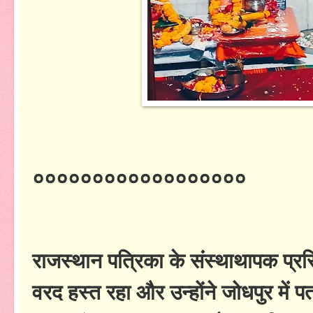
००००००००००००००००००
राजस्थान पत्रिका के संस्थाथापक प्रसिद्
वरद हस्त रहा और उन्होंने जोधपुर में पत्