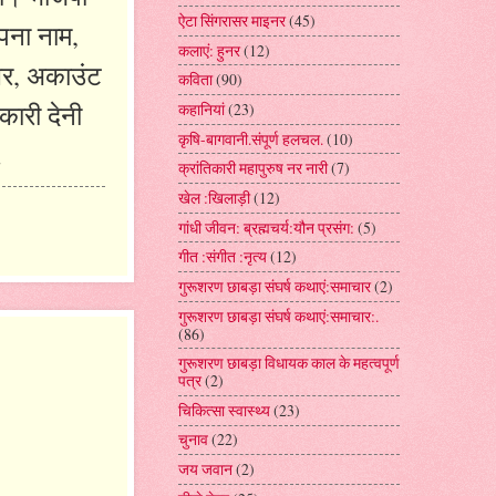
ऐटा सिंगरासर माइनर
(45)
अपना नाम,
कलाएं: हुनर
(12)
ंबर, अकाउंट
कविता
(90)
कारी देनी
कहानियां
(23)
कृषि-बागवानी.संपूर्ण हलचल.
(10)
.
क्रांतिकारी महापुरुष नर नारी
(7)
खेल :खिलाड़ी
(12)
गांधी जीवन: ब्रह्मचर्य:यौन प्रसंग:
(5)
गीत :संगीत :नृत्य
(12)
गुरूशरण छाबड़ा संघर्ष कथाएं:समाचार
(2)
गुरूशरण छाबड़ा संघर्ष कथाएं:समाचार:.
(86)
गुरूशरण छाबड़ा विधायक काल के महत्वपूर्ण
पत्र
(2)
चिकित्सा स्वास्थ्य
(23)
चुनाव
(22)
जय जवान
(2)