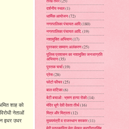
तीखे तेवर
(25)
दर्शनीय स्थल
(1)
धार्मिक आयोजन
(72)
नगरपालिका पंचायत आदि
(180)
नगरपालिका पंचायत आदि.
(19)
नशामुक्ति अभियान
(17)
पुरस्कार:सम्मान:अलंकरण
(25)
पुलिस प्रशासन का नशामुक्ति जनजाग्रति
अभियान
(35)
पुस्तक चर्चा
(19)
प्रेस
(28)
फोटो फीचर
(25)
बाल वाटिका
(6)
बेटी बचाओ : भ्रूण हत्या रोको
(14)
ष अमित शाह को
मंदिर धूणे देवी देवता तीर्थ
(16)
विरोधी नेताओं
मित्र और मित्रता
(12)
 धन इधर उधर
मुख्यमंत्री व राजस्थान सरकार
(11)
मेरी पत्रकारिता मेरा लेखन:करणीदानसिंह