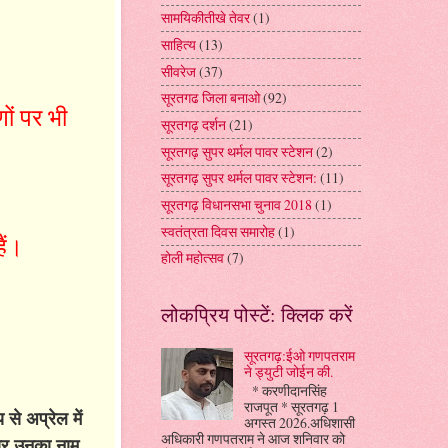
सामयिकीतीखे तेवर
(1)
साहित्य
(13)
सीवरेज
(37)
सूरतगढ जिला बनाओ
(92)
ों पर भी
सूरतगढ़ दर्शन
(21)
सूरतगढ़ सुपर थर्मल पावर स्टेशन
(2)
सूरतगढ़ सुपर थर्मल पावर स्टेशन:
(11)
सूरतगढ़ विधानसभा चुनाव 2018
(1)
स्वतंत्रता दिवस समारोह
(1)
ैं।
होली महोत्सव
(7)
लोकप्रिय पोस्टें: क्लिक करें
सूरतगढ़:ईओ गणपतराम
ने ड्युटी जोईन की.
* करणीदानसिंह
राजपूत * सूरतगढ़ 1
से अप्रेल में
अगस्त 2026.अधिशासी
अधिकारी गणपतराम ने आज शनिवार को
कार उनका नाम