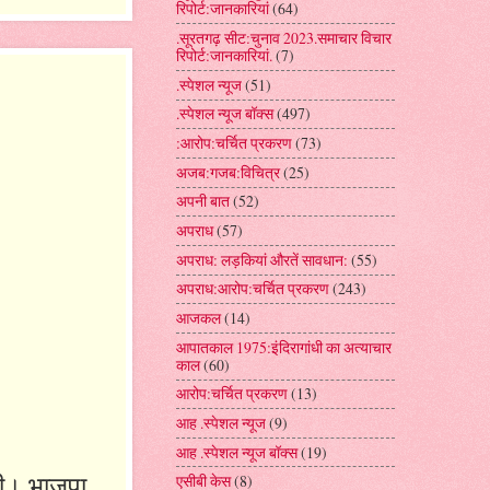
रिपोर्ट:जानकारियां
(64)
.सूरतगढ़ सीट:चुनाव 2023.समाचार विचार
रिपोर्ट:जानकारियां.
(7)
.स्पेशल न्यूज
(51)
.स्पेशल न्यूज बॉक्स
(497)
:आरोप:चर्चित प्रकरण
(73)
अजब:गजब:विचित्र
(25)
अपनी बात
(52)
अपराध
(57)
अपराध: लड़कियां औरतें सावधान:
(55)
अपराध:आरोप:चर्चित प्रकरण
(243)
आजकल
(14)
आपातकाल 1975:इंदिरागांधी का अत्याचार
काल
(60)
आरोप:चर्चित प्रकरण
(13)
आह .स्पेशल न्यूज
(9)
आह .स्पेशल न्यूज बॉक्स
(19)
गी। भाजपा
एसीबी केस
(8)