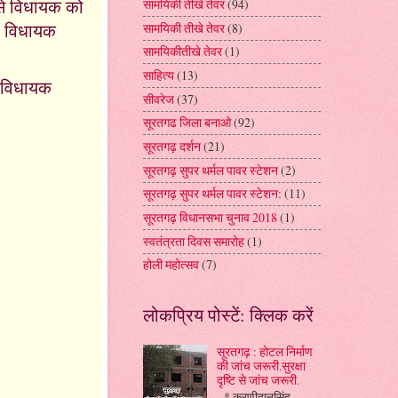
ा से विधायक को
सामयिकी तीखे तेवर
(94)
पर विधायक
सामयिकी तीखे तेवर
(8)
सामयिकीतीखे तेवर
(1)
साहित्य
(13)
। विधायक
सीवरेज
(37)
सूरतगढ जिला बनाओ
(92)
सूरतगढ़ दर्शन
(21)
सूरतगढ़ सुपर थर्मल पावर स्टेशन
(2)
सूरतगढ़ सुपर थर्मल पावर स्टेशन:
(11)
सूरतगढ़ विधानसभा चुनाव 2018
(1)
स्वतंत्रता दिवस समारोह
(1)
होली महोत्सव
(7)
लोकप्रिय पोस्टें: क्लिक करें
सूरतगढ़ : होटल निर्माण
की जांच जरूरी.सुरक्षा
दृष्टि से जांच जरूरी.
* करणीदानसिंह