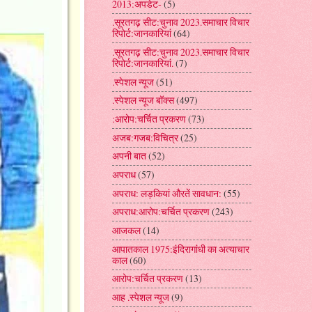
2013:अपडेट-
(5)
.सूरतगढ़ सीट:चुनाव 2023.समाचार विचार
रिपोर्ट:जानकारियां
(64)
.सूरतगढ़ सीट:चुनाव 2023.समाचार विचार
रिपोर्ट:जानकारियां.
(7)
.स्पेशल न्यूज
(51)
.स्पेशल न्यूज बॉक्स
(497)
:आरोप:चर्चित प्रकरण
(73)
अजब:गजब:विचित्र
(25)
अपनी बात
(52)
अपराध
(57)
अपराध: लड़कियां औरतें सावधान:
(55)
अपराध:आरोप:चर्चित प्रकरण
(243)
आजकल
(14)
आपातकाल 1975:इंदिरागांधी का अत्याचार
काल
(60)
आरोप:चर्चित प्रकरण
(13)
आह .स्पेशल न्यूज
(9)