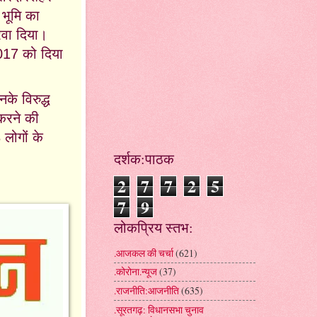
 भूमि का
रवा दिया।
2017 को दिया
े विरुद्ध
 करने की
लोगों के
दर्शक:पाठक
2
7
7
2
5
7
9
लोकप्रिय स्तभ:
.आजकल की चर्चा
(621)
.कोरोना.न्यूज
(37)
.राजनीति:आजनीति
(635)
.सूरतगढ़: विधानसभा चुनाव