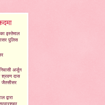
ुकदमा
का इस्तेमाल
यासर पुलिस
सर
निवासी अर्जुन
ले श्रवण दास
मी जैतसीसर
 द्वारा
ल सरदारशहर