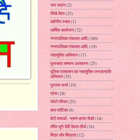
जय जवान
(2)
तीखे तेवर
(25)
दर्शनीय स्थल
(1)
धार्मिक आयोजन
(72)
नगरपालिका पंचायत आदि
(180)
नगरपालिका पंचायत आदि.
(19)
नशामुक्ति अभियान
(17)
पुरस्कार:सम्मान:अलंकरण
(25)
पुलिस प्रशासन का नशामुक्ति जनजाग्रति
अभियान
(35)
पुस्तक चर्चा
(19)
प्रेस
(28)
फोटो फीचर
(25)
बाल वाटिका
(6)
बेटी बचाओ : भ्रूण हत्या रोको
(14)
मंदिर धूणे देवी देवता तीर्थ
(16)
मित्र और मित्रता
(12)