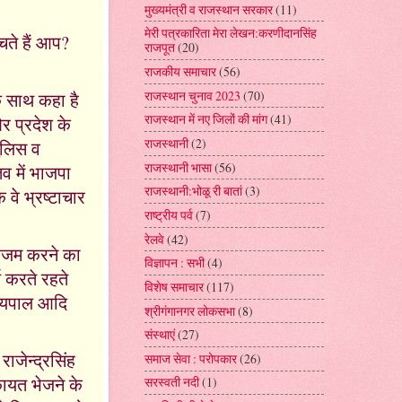
मुख्यमंत्री व राजस्थान सरकार
(11)
मेरी पत्रकारिता मेरा लेखन:करणीदानसिंह
चते हैं आप?
राजपूत
(20)
राजकीय समाचार
(56)
राजस्थान चुनाव 2023
(70)
े साथ कहा है
राजस्थान में नए जिलों की मांग
(41)
र प्रदेश के
राजस्थानी
(2)
पुलिस व
राजस्थानी भासा
(56)
तव में भाजपा
राजस्थानी:भोळू री बातां
(3)
वे भ्रष्टाचार
राष्ट्रीय पर्व
(7)
रेलवे
(42)
 हजम करने का
विज्ञापन : सभी
(4)
य करते रहते
विशेष समाचार
(117)
ाज्यपाल आदि
श्रीगंगानगर लोकसभा
(8)
संस्थाएं
(27)
जेन्द्रसिंह
समाज सेवा : परोपकार
(26)
ायत भेजने के
सरस्वती नदी
(1)