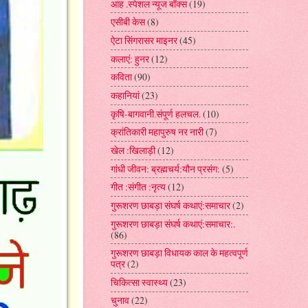
आह .स्पेशल न्यूज बॉक्स
(19)
एसीबी केस
(8)
ऐटा सिंगरासर माइनर
(45)
कलाएं: हुनर
(12)
कविता
(90)
कहानियां
(23)
कृषि-बागवानी.संपूर्ण हलचल.
(10)
क्रांतिकारी महापुरुष नर नारी
(7)
खेल :खिलाड़ी
(12)
गांधी जीवन: ब्रह्मचर्य:यौन प्रसंग:
(5)
गीत :संगीत :नृत्य
(12)
गुरूशरण छाबड़ा संघर्ष कथाएं:समाचार
(2)
गुरूशरण छाबड़ा संघर्ष कथाएं:समाचार:.
(86)
गुरूशरण छाबड़ा विधायक काल के महत्वपूर्ण
पत्र
(2)
चिकित्सा स्वास्थ्य
(23)
चुनाव
(22)