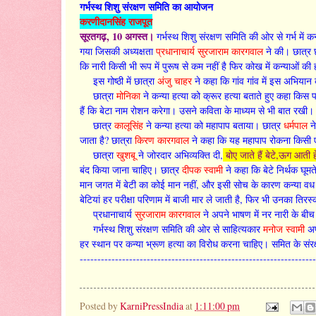
गर्भस्थ शिशु संरक्षण समिति का आयोजन
करणीदानसिंह राजपूत
सूरतगढ़, 10 अगस्त।
गर्भस्थ शिशु संरक्षण समिति की ओर से गर्भ में
गया जिसकी अध्यक्षता
प्रधानाचार्य सुरजाराम कारगवाल
ने की। छात्र छ
कि नारी किसी भी रूप में पुरूष से कम नहीं है फिर कोख में कन्याओं क
इस गोष्ठी में छात्रा
अंजु चाहर
ने कहा कि गांव गांव में इस अभियान
छात्रा
मोनिका
ने कन्या हत्या को क्रूर हत्या बताते हुए कहा किस पा
हैं कि बेटा नाम रोशन करेगा। उसने कविता के माध्यम से भी बात रखी। 
छात्र
कालूसिंह
ने कन्या हत्या को महापाप बताया। छात्र
धर्मपाल
ने
जाता है? छात्रा
किरण कारगवाल
ने कहा कि यह महापाप रोकना किसी ए
छात्रा
खुशबू
ने जोरदार अभिव्यक्ति दी,
बोए जाते हैं बेटे,ऊग आती हे
बंद किया जाना चाहिए। छात्र
दीपक
स्वामी
ने कहा कि बेटे निर्थक घूमत
मान जगत में बेटी का कोई मान नहीं, और इसी सोच के कारण कन्या व
बेटियां हर परीक्षा परिणाम में बाजी मार ले जाती है, फिर भी उनका ति
प्रधानाचार्य
सुरजाराम कारगवाल
ने अपने भाषण में नर नारी के बीच म
गर्भस्थ शिशु संरक्षण समिति की ओर से साहित्यकार
मनोज स्वामी
अप
हर स्थान पर कन्या भ्रूण हत्या का विरोध करना चाहिए। समित के संर
-------------------------------------------------------------------
Posted by
KarniPressIndia
at
1:11:00 pm