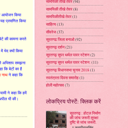
सामयिकी तीखे तेवर
(94)
सामयिकी तीखे तेवर
(8)
ी का आयोजन किया
सामयिकीतीखे तेवर
(1)
ं यह प्रमाणित किया
साहित्य
(13)
सीवरेज
(37)
 बेटे की कामना करते
सूरतगढ जिला बनाओ
(92)
सूरतगढ़ दर्शन
(21)
ं भेद क्यों किया
सूरतगढ़ सुपर थर्मल पावर स्टेशन
(2)
सूरतगढ़ सुपर थर्मल पावर स्टेशन:
(11)
 को अभिशाप समझना
ा कि बेटों का है
सूरतगढ़ विधानसभा चुनाव 2018
(1)
ा नाथ
ने कहा कि
स्वतंत्रता दिवस समारोह
(1)
होली महोत्सव
(7)
।
्वामी ने कहा कि हमें
 अपील भी की।
लोकप्रिय पोस्टें: क्लिक करें
सूरतगढ़ : होटल निर्माण
की जांच जरूरी.सुरक्षा
दृष्टि से जांच जरूरी.
* करणीदानसिंह