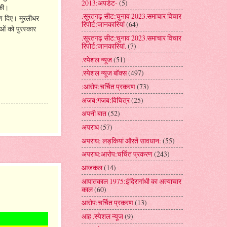
2013:अपडेट-
(5)
 की।
.सूरतगढ़ सीट:चुनाव 2023.समाचार विचार
रण दिए। मुरलीधर
रिपोर्ट:जानकारियां
(64)
ओं को पुरस्कार
.सूरतगढ़ सीट:चुनाव 2023.समाचार विचार
रिपोर्ट:जानकारियां.
(7)
.स्पेशल न्यूज
(51)
.स्पेशल न्यूज बॉक्स
(497)
:आरोप:चर्चित प्रकरण
(73)
अजब:गजब:विचित्र
(25)
अपनी बात
(52)
अपराध
(57)
अपराध: लड़कियां औरतें सावधान:
(55)
अपराध:आरोप:चर्चित प्रकरण
(243)
आजकल
(14)
आपातकाल 1975:इंदिरागांधी का अत्याचार
काल
(60)
आरोप:चर्चित प्रकरण
(13)
आह .स्पेशल न्यूज
(9)