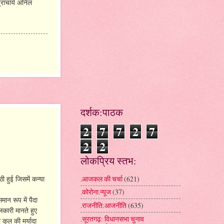
्राचार्य अनिल
दर्शक:पाठक
2
7
7
2
7
2
2
लोकप्रिय स्तभ:
.आजकल की चर्चा
(621)
ी हुई जिसमें कन्या
.कोरोना.न्यूज
(37)
ान रूप में पैदा
.राजनीति:आजनीति
(635)
लकारी मानते हुए
.सूरतगढ़: विधानसभा चुनाव
कुल की मर्यादा