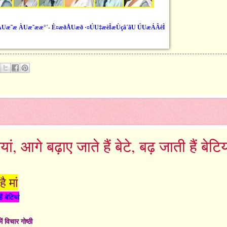
 ÀUæ˜æ ÀUæ˜ææ°´- È¤æðÅUæð ·¤ÚU‡æèÎæÙçâ´ãU ÚUæÁÂêÌ
ां, आगे बढ़ाए जाते हैं बेटे, बढ़ जाती हैं बेटिय
ै मां
ं बेटियां
ं विचार गोष्ठी