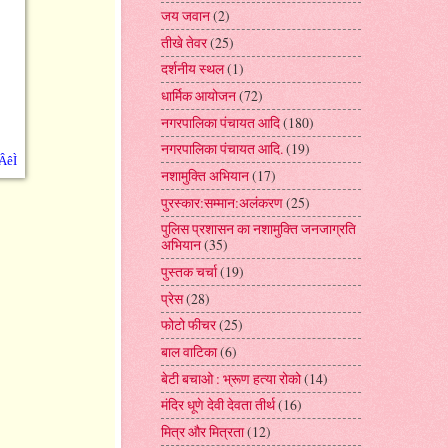
जय जवान
(2)
तीखे तेवर
(25)
दर्शनीय स्थल
(1)
धार्मिक आयोजन
(72)
नगरपालिका पंचायत आदि
(180)
नगरपालिका पंचायत आदि.
(19)
ÂêÌ
नशामुक्ति अभियान
(17)
पुरस्कार:सम्मान:अलंकरण
(25)
पुलिस प्रशासन का नशामुक्ति जनजाग्रति
अभियान
(35)
पुस्तक चर्चा
(19)
प्रेस
(28)
फोटो फीचर
(25)
बाल वाटिका
(6)
बेटी बचाओ : भ्रूण हत्या रोको
(14)
मंदिर धूणे देवी देवता तीर्थ
(16)
मित्र और मित्रता
(12)