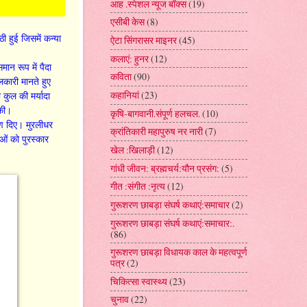
आह .स्पेशल न्यूज बॉक्स
(19)
एसीबी केस
(8)
ठी हुई जिसमें कन्या
ऐटा सिंगरासर माइनर
(45)
कलाएं: हुनर
(12)
ान रूप में पैदा
कविता
(90)
लकारी मानते हुए
कहानियां
(23)
कुल की मर्यादा
 की।
कृषि-बागवानी.संपूर्ण हलचल.
(10)
रण दिए। मुरलीधर
क्रांतिकारी महापुरुष नर नारी
(7)
ओं को पुरस्कार
खेल :खिलाड़ी
(12)
गांधी जीवन: ब्रह्मचर्य:यौन प्रसंग:
(5)
गीत :संगीत :नृत्य
(12)
गुरूशरण छाबड़ा संघर्ष कथाएं:समाचार
(2)
गुरूशरण छाबड़ा संघर्ष कथाएं:समाचार:.
(86)
गुरूशरण छाबड़ा विधायक काल के महत्वपूर्ण
पत्र
(2)
चिकित्सा स्वास्थ्य
(23)
चुनाव
(22)