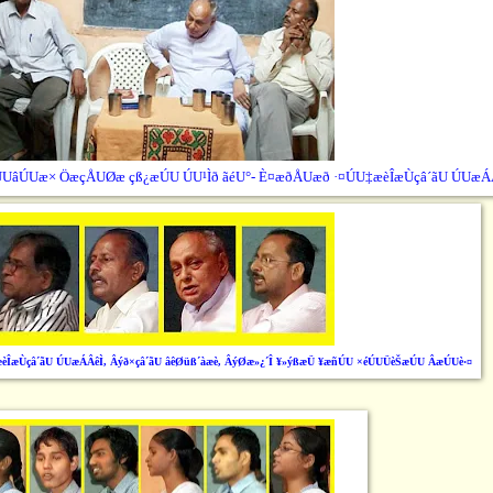
 ÂÚUâÚUæ× ÖæçÅUØæ çß¿æÚU ÚU¹Ìð ãéU°- È¤æðÅUæð ·¤ÚU‡æèÎæÙçâ´ãU ÚUæÁ
æèÎæÙçâ´ãU ÚUæÁÂêÌ, Âýð×çâ´ãU âêØüß´àæè, ÂýØæ»¿´Î ¥»ýßæÜ ¥æñÚU ×éÚUÜèŠæÚU ÂæÚUè·¤