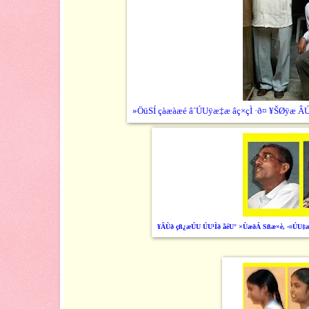
»ÖüSÍ çàæàæé â´ÚUÿæ‡æ âç×çÌ ·ð¤ ¥ŠØÿæ
¥ÂÙð çß¿æÚU ÚU¹Ìð ãéU° ×ÙæðÁ Sßæ×è, ·¤ÚU‡