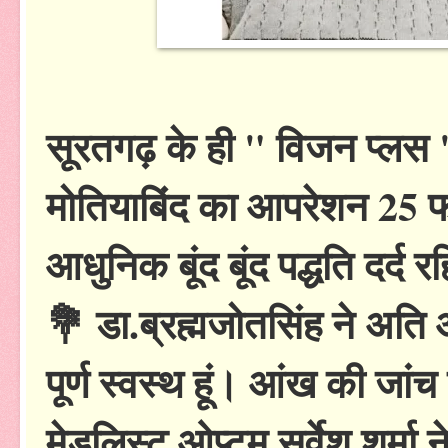
सूरतगढ़ के ही " विजन प्लस "आ
मोतियाबिंद का आपरेशन 25
आधुनिक बूंद बूंद पद्धति दर
💐 डा.ब्रह्मजोतसिंह ने अत
पूर्ण स्वस्थ हूं। आंख की जांच 
मेडलिस्ट ओप्टम सर्वेश शर्मा