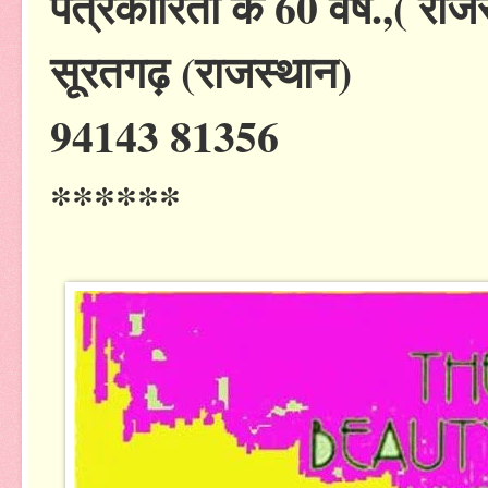
पत्रकारिता के 60 वर्ष.,( राज
सूरतगढ़ (राजस्थान)
94143 81356
******