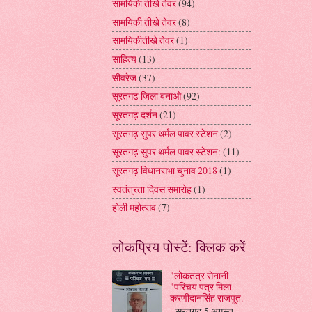
सामयिकी तीखे तेवर
(94)
सामयिकी तीखे तेवर
(8)
सामयिकीतीखे तेवर
(1)
साहित्य
(13)
सीवरेज
(37)
सूरतगढ जिला बनाओ
(92)
सूरतगढ़ दर्शन
(21)
सूरतगढ़ सुपर थर्मल पावर स्टेशन
(2)
सूरतगढ़ सुपर थर्मल पावर स्टेशन:
(11)
सूरतगढ़ विधानसभा चुनाव 2018
(1)
स्वतंत्रता दिवस समारोह
(1)
होली महोत्सव
(7)
लोकप्रिय पोस्टें: क्लिक करें
"लोकतंत्र सेनानी
"परिचय पत्र मिला-
करणीदानसिंह राजपूत.
सूरतगढ़ 5 अगस्त