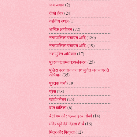
जय जवान
(2)
तीखे तेवर
(24)
दर्शनीय स्थल
(1)
धार्मिक आयोजन
(72)
नगरपालिका पंचायत आदि
(180)
नगरपालिका पंचायत आदि.
(19)
नशामुक्ति अभियान
(17)
पुरस्कार:सम्मान:अलंकरण
(25)
पुलिस प्रशासन का नशामुक्ति जनजाग्रति
अभियान
(35)
पुस्तक चर्चा
(19)
प्रेस
(28)
फोटो फीचर
(25)
बाल वाटिका
(6)
बेटी बचाओ : भ्रूण हत्या रोको
(14)
मंदिर धूणे देवी देवता तीर्थ
(16)
मित्र और मित्रता
(12)