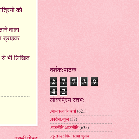
त्रियों को
ाने वाला
ा ड्राइवर
व से भी लिखित
दर्शक:पाठक
2
7
7
3
9
4
2
लोकप्रिय स्तभ:
.आजकल की चर्चा
(621)
.कोरोना.न्यूज
(37)
.राजनीति:आजनीति
(635)
.सूरतगढ़: विधानसभा चुनाव
पुरानी पोस्ट