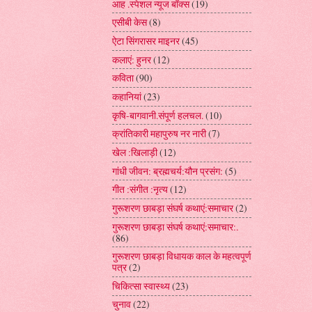
आह .स्पेशल न्यूज बॉक्स
(19)
एसीबी केस
(8)
ऐटा सिंगरासर माइनर
(45)
कलाएं: हुनर
(12)
कविता
(90)
कहानियां
(23)
कृषि-बागवानी.संपूर्ण हलचल.
(10)
क्रांतिकारी महापुरुष नर नारी
(7)
खेल :खिलाड़ी
(12)
गांधी जीवन: ब्रह्मचर्य:यौन प्रसंग:
(5)
गीत :संगीत :नृत्य
(12)
गुरूशरण छाबड़ा संघर्ष कथाएं:समाचार
(2)
गुरूशरण छाबड़ा संघर्ष कथाएं:समाचार:.
(86)
गुरूशरण छाबड़ा विधायक काल के महत्वपूर्ण
पत्र
(2)
चिकित्सा स्वास्थ्य
(23)
चुनाव
(22)