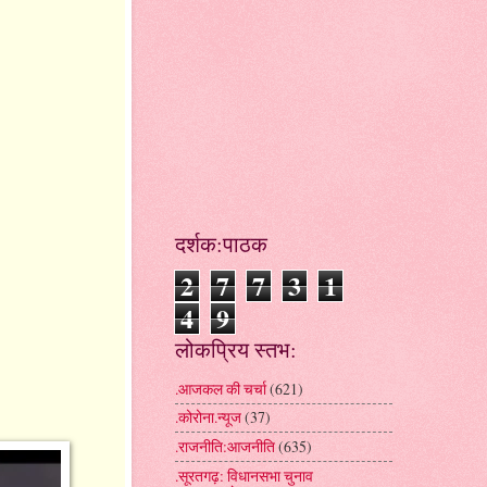
दर्शक:पाठक
2
7
7
3
1
4
9
लोकप्रिय स्तभ:
.आजकल की चर्चा
(621)
.कोरोना.न्यूज
(37)
.राजनीति:आजनीति
(635)
.सूरतगढ़: विधानसभा चुनाव