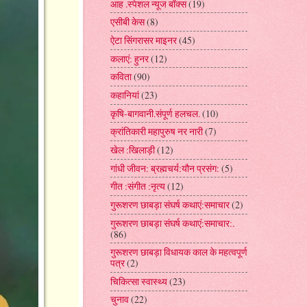
आह .स्पेशल न्यूज बॉक्स
(19)
एसीबी केस
(8)
ऐटा सिंगरासर माइनर
(45)
कलाएं: हुनर
(12)
कविता
(90)
कहानियां
(23)
कृषि-बागवानी.संपूर्ण हलचल.
(10)
क्रांतिकारी महापुरुष नर नारी
(7)
खेल :खिलाड़ी
(12)
गांधी जीवन: ब्रह्मचर्य:यौन प्रसंग:
(5)
गीत :संगीत :नृत्य
(12)
गुरूशरण छाबड़ा संघर्ष कथाएं:समाचार
(2)
गुरूशरण छाबड़ा संघर्ष कथाएं:समाचार:.
(86)
गुरूशरण छाबड़ा विधायक काल के महत्वपूर्ण
पत्र
(2)
चिकित्सा स्वास्थ्य
(23)
चुनाव
(22)