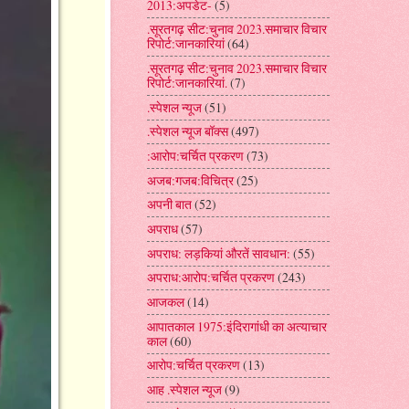
2013:अपडेट-
(5)
.सूरतगढ़ सीट:चुनाव 2023.समाचार विचार
रिपोर्ट:जानकारियां
(64)
.सूरतगढ़ सीट:चुनाव 2023.समाचार विचार
रिपोर्ट:जानकारियां.
(7)
.स्पेशल न्यूज
(51)
.स्पेशल न्यूज बॉक्स
(497)
:आरोप:चर्चित प्रकरण
(73)
अजब:गजब:विचित्र
(25)
अपनी बात
(52)
अपराध
(57)
अपराध: लड़कियां औरतें सावधान:
(55)
अपराध:आरोप:चर्चित प्रकरण
(243)
आजकल
(14)
आपातकाल 1975:इंदिरागांधी का अत्याचार
काल
(60)
आरोप:चर्चित प्रकरण
(13)
आह .स्पेशल न्यूज
(9)