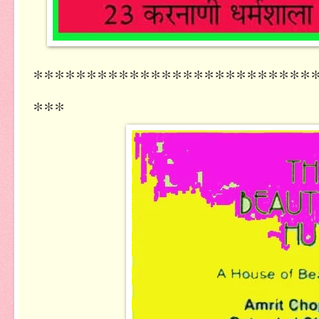
**************************
***