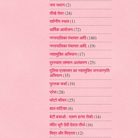
जय जवान
(2)
तीखे तेवर
(24)
दर्शनीय स्थल
(1)
धार्मिक आयोजन
(72)
नगरपालिका पंचायत आदि
(180)
नगरपालिका पंचायत आदि.
(19)
नशामुक्ति अभियान
(17)
पुरस्कार:सम्मान:अलंकरण
(25)
पुलिस प्रशासन का नशामुक्ति जनजाग्रति
अभियान
(35)
पुस्तक चर्चा
(19)
प्रेस
(28)
फोटो फीचर
(25)
बाल वाटिका
(6)
बेटी बचाओ : भ्रूण हत्या रोको
(14)
मंदिर धूणे देवी देवता तीर्थ
(16)
मित्र और मित्रता
(12)