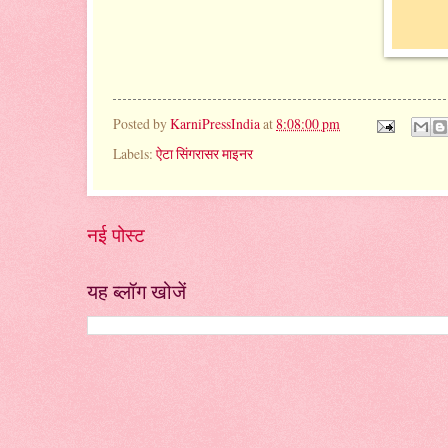
Posted by
KarniPressIndia
at
8:08:00 pm
Labels:
ऐटा सिंगरासर माइनर
नई पोस्ट
यह ब्लॉग खोजें