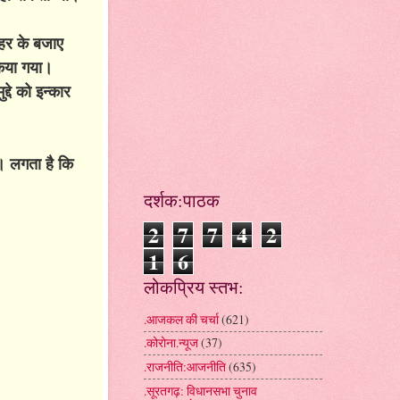
नहर के बजाए
किया गया।
दे को इन्कार
ी। लगता है कि
दर्शक:पाठक
2
7
7
4
2
1
6
लोकप्रिय स्तभ:
.आजकल की चर्चा
(621)
.कोरोना.न्यूज
(37)
.राजनीति:आजनीति
(635)
.सूरतगढ़: विधानसभा चुनाव