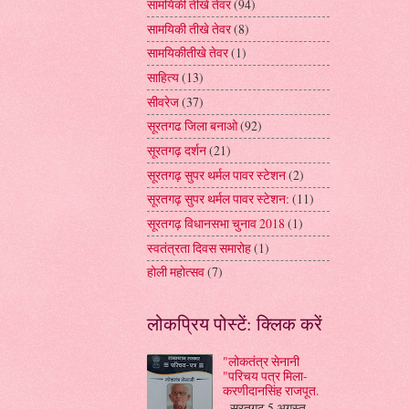
सामयिकी तीखे तेवर
(94)
सामयिकी तीखे तेवर
(8)
सामयिकीतीखे तेवर
(1)
साहित्य
(13)
सीवरेज
(37)
सूरतगढ जिला बनाओ
(92)
सूरतगढ़ दर्शन
(21)
सूरतगढ़ सुपर थर्मल पावर स्टेशन
(2)
सूरतगढ़ सुपर थर्मल पावर स्टेशन:
(11)
सूरतगढ़ विधानसभा चुनाव 2018
(1)
स्वतंत्रता दिवस समारोह
(1)
होली महोत्सव
(7)
लोकप्रिय पोस्टें: क्लिक करें
"लोकतंत्र सेनानी
"परिचय पत्र मिला-
करणीदानसिंह राजपूत.
सूरतगढ़ 5 अगस्त