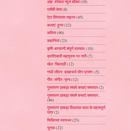
आह .स्पेशल न्यूज बॉक्स
(19)
एसीबी केस
(8)
ऐटा सिंगरासर माइनर
(45)
कलाएं: हुनर
(12)
कविता
(90)
कहानियां
(23)
कृषि-बागवानी.संपूर्ण हलचल.
(10)
क्रांतिकारी महापुरुष नर नारी
(7)
खेल :खिलाड़ी
(12)
गांधी जीवन: ब्रह्मचर्य:यौन प्रसंग:
(5)
गीत :संगीत :नृत्य
(12)
गुरूशरण छाबड़ा संघर्ष कथाएं:समाचार
(2)
गुरूशरण छाबड़ा संघर्ष कथाएं:समाचार:.
(86)
गुरूशरण छाबड़ा विधायक काल के महत्वपूर्ण
पत्र
(2)
चिकित्सा स्वास्थ्य
(23)
चुनाव
(22)