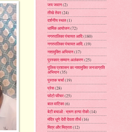
जय जवान
(2)
तीखे तेवर
(24)
दर्शनीय स्थल
(1)
धार्मिक आयोजन
(72)
नगरपालिका पंचायत आदि
(180)
नगरपालिका पंचायत आदि.
(19)
नशामुक्ति अभियान
(17)
पुरस्कार:सम्मान:अलंकरण
(25)
पुलिस प्रशासन का नशामुक्ति जनजाग्रति
अभियान
(35)
पुस्तक चर्चा
(19)
प्रेस
(28)
फोटो फीचर
(25)
बाल वाटिका
(6)
बेटी बचाओ : भ्रूण हत्या रोको
(14)
मंदिर धूणे देवी देवता तीर्थ
(16)
मित्र और मित्रता
(12)