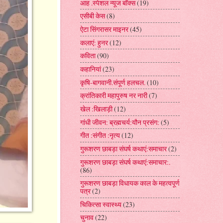
आह .स्पेशल न्यूज बॉक्स
(19)
एसीबी केस
(8)
ऐटा सिंगरासर माइनर
(45)
कलाएं: हुनर
(12)
कविता
(90)
कहानियां
(23)
कृषि-बागवानी.संपूर्ण हलचल.
(10)
क्रांतिकारी महापुरुष नर नारी
(7)
खेल :खिलाड़ी
(12)
गांधी जीवन: ब्रह्मचर्य:यौन प्रसंग:
(5)
गीत :संगीत :नृत्य
(12)
गुरूशरण छाबड़ा संघर्ष कथाएं:समाचार
(2)
गुरूशरण छाबड़ा संघर्ष कथाएं:समाचार:.
(86)
गुरूशरण छाबड़ा विधायक काल के महत्वपूर्ण
पत्र
(2)
चिकित्सा स्वास्थ्य
(23)
चुनाव
(22)