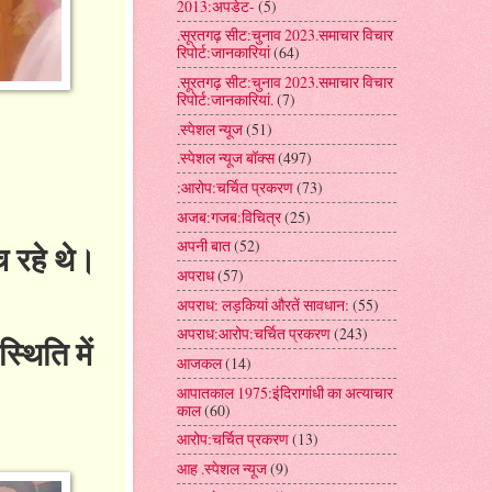
2013:अपडेट-
(5)
.सूरतगढ़ सीट:चुनाव 2023.समाचार विचार
रिपोर्ट:जानकारियां
(64)
.सूरतगढ़ सीट:चुनाव 2023.समाचार विचार
रिपोर्ट:जानकारियां.
(7)
.स्पेशल न्यूज
(51)
.स्पेशल न्यूज बॉक्स
(497)
:आरोप:चर्चित प्रकरण
(73)
अजब:गजब:विचित्र
(25)
अपनी बात
(52)
च रहे थे।
अपराध
(57)
अपराध: लड़कियां औरतें सावधान:
(55)
अपराध:आरोप:चर्चित प्रकरण
(243)
थिति में
आजकल
(14)
आपातकाल 1975:इंदिरागांधी का अत्याचार
काल
(60)
आरोप:चर्चित प्रकरण
(13)
आह .स्पेशल न्यूज
(9)