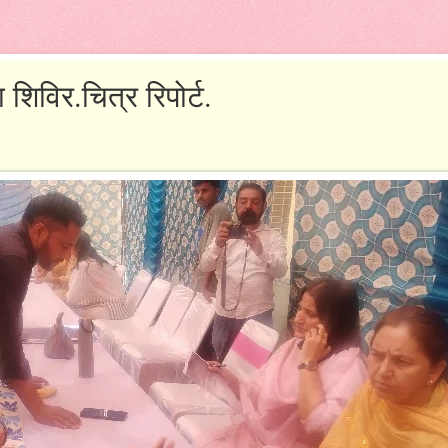
िविर.चित्र रिपोर्ट.