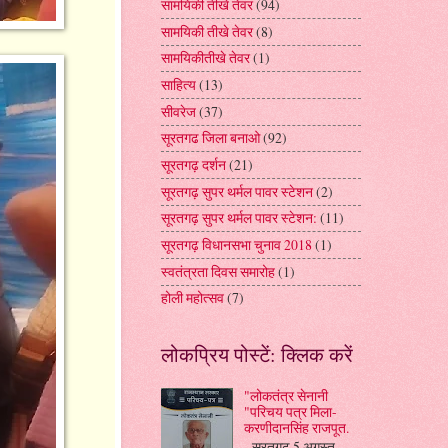
सामयिकी तीखे तेवर
(94)
सामयिकी तीखे तेवर
(8)
सामयिकीतीखे तेवर
(1)
साहित्य
(13)
सीवरेज
(37)
सूरतगढ जिला बनाओ
(92)
सूरतगढ़ दर्शन
(21)
सूरतगढ़ सुपर थर्मल पावर स्टेशन
(2)
सूरतगढ़ सुपर थर्मल पावर स्टेशन:
(11)
सूरतगढ़ विधानसभा चुनाव 2018
(1)
स्वतंत्रता दिवस समारोह
(1)
होली महोत्सव
(7)
लोकप्रिय पोस्टें: क्लिक करें
"लोकतंत्र सेनानी
"परिचय पत्र मिला-
करणीदानसिंह राजपूत.
सूरतगढ़ 5 अगस्त