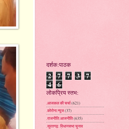
दर्शक:पाठक
2
7
7
3
7
4
6
लोकप्रिय स्तभ:
.आजकल की चर्चा
(621)
.कोरोना.न्यूज
(37)
.राजनीति:आजनीति
(635)
.सूरतगढ़: विधानसभा चुनाव