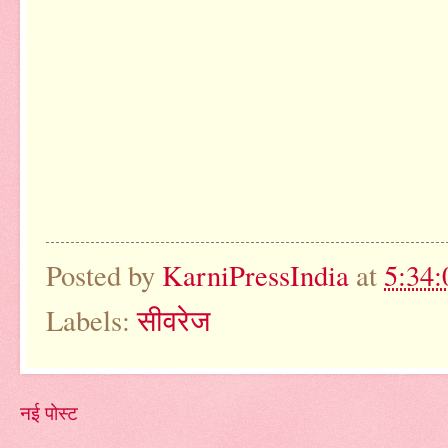
Posted by
KarniPressIndia
at
5:34
Labels:
सीवरेज
नई पोस्ट