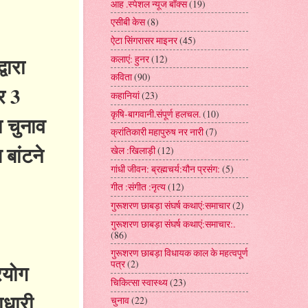
आह .स्पेशल न्यूज बॉक्स
(19)
एसीबी केस
(8)
ऐटा सिंगरासर माइनर
(45)
कलाएं: हुनर
(12)
वारा
कविता
(90)
र 3
कहानियां
(23)
कृषि-बागवानी.संपूर्ण हलचल.
(10)
ा चुनाव
क्रांतिकारी महापुरुष नर नारी
(7)
 बांटने
खेल :खिलाड़ी
(12)
गांधी जीवन: ब्रह्मचर्य:यौन प्रसंग:
(5)
गीत :संगीत :नृत्य
(12)
गुरूशरण छाबड़ा संघर्ष कथाएं:समाचार
(2)
गुरूशरण छाबड़ा संघर्ष कथाएं:समाचार:.
(86)
गुरूशरण छाबड़ा विधायक काल के महत्वपूर्ण
पत्र
(2)
रयोग
चिकित्सा स्वास्थ्य
(23)
ाधारी
चुनाव
(22)