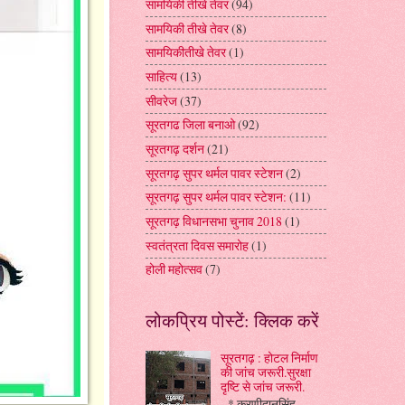
सामयिकी तीखे तेवर
(94)
सामयिकी तीखे तेवर
(8)
सामयिकीतीखे तेवर
(1)
साहित्य
(13)
सीवरेज
(37)
सूरतगढ जिला बनाओ
(92)
सूरतगढ़ दर्शन
(21)
सूरतगढ़ सुपर थर्मल पावर स्टेशन
(2)
सूरतगढ़ सुपर थर्मल पावर स्टेशन:
(11)
सूरतगढ़ विधानसभा चुनाव 2018
(1)
स्वतंत्रता दिवस समारोह
(1)
होली महोत्सव
(7)
लोकप्रिय पोस्टें: क्लिक करें
सूरतगढ़ : होटल निर्माण
की जांच जरूरी.सुरक्षा
दृष्टि से जांच जरूरी.
* करणीदानसिंह