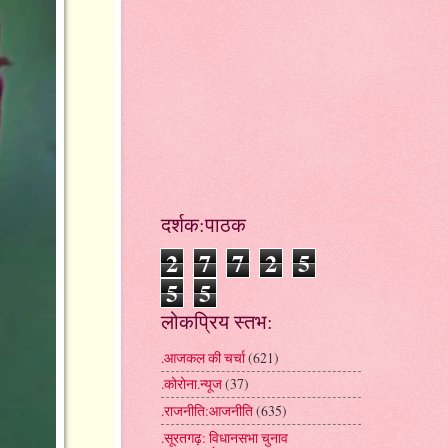
दर्शक:पाठक
2
7
7
2
5
5
5
लोकप्रिय स्तभ:
.आजकल की चर्चा
(621)
.कोरोना.न्यूज
(37)
.राजनीति:आजनीति
(635)
.सूरतगढ़: विधानसभा चुनाव