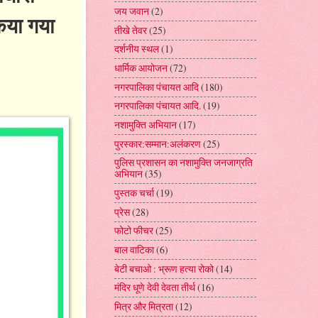
जय जवान
(2)
किया गया
तीखे तेवर
(25)
दर्शनीय स्थल
(1)
धार्मिक आयोजन
(72)
नगरपालिका पंचायत आदि
(180)
नगरपालिका पंचायत आदि.
(19)
नशामुक्ति अभियान
(17)
पुरस्कार:सम्मान:अलंकरण
(25)
पुलिस प्रशासन का नशामुक्ति जनजाग्रति
अभियान
(35)
पुस्तक चर्चा
(19)
प्रेस
(28)
फोटो फीचर
(25)
बाल वाटिका
(6)
बेटी बचाओ : भ्रूण हत्या रोको
(14)
मंदिर धूणे देवी देवता तीर्थ
(16)
मित्र और मित्रता
(12)