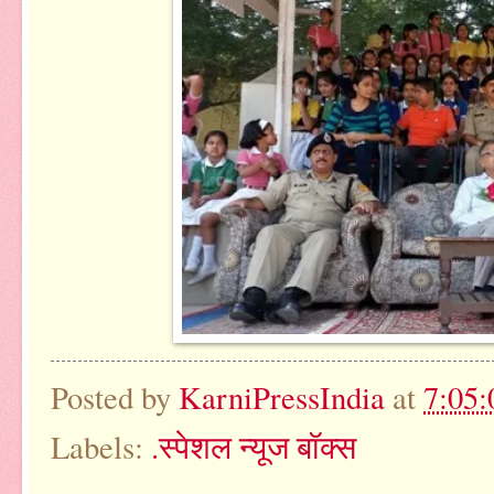
Posted by
KarniPressIndia
at
7:05
Labels:
.स्पेशल न्यूज बॉक्स