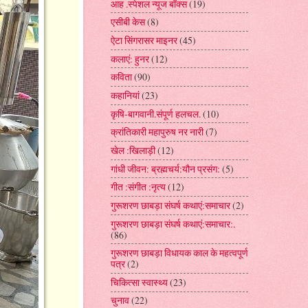
आह .स्पेशल न्यूज बॉक्स
(19)
एसीबी केस
(8)
ऐटा सिंगरासर माइनर
(45)
कलाएं: हुनर
(12)
कविता
(90)
कहानियां
(23)
कृषि-बागवानी.संपूर्ण हलचल.
(10)
क्रांतिकारी महापुरुष नर नारी
(7)
खेल :खिलाड़ी
(12)
गांधी जीवन: ब्रह्मचर्य:यौन प्रसंग:
(5)
गीत :संगीत :नृत्य
(12)
गुरूशरण छाबड़ा संघर्ष कथाएं:समाचार
(2)
गुरूशरण छाबड़ा संघर्ष कथाएं:समाचार:.
(86)
गुरूशरण छाबड़ा विधायक काल के महत्वपूर्ण
पत्र
(2)
चिकित्सा स्वास्थ्य
(23)
चुनाव
(22)