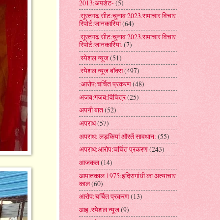
2013:अपडेट-
(5)
.सूरतगढ़ सीट:चुनाव 2023.समाचार विचार
रिपोर्ट:जानकारियां
(64)
.सूरतगढ़ सीट:चुनाव 2023.समाचार विचार
रिपोर्ट:जानकारियां.
(7)
.स्पेशल न्यूज
(51)
.स्पेशल न्यूज बॉक्स
(497)
:आरोप:चर्चित प्रकरण
(48)
अजब:गजब:विचित्र
(25)
अपनी बात
(52)
अपराध
(57)
अपराध: लड़कियां औरतें सावधान:
(55)
अपराध:आरोप:चर्चित प्रकरण
(243)
आजकल
(14)
आपातकाल 1975:इंदिरागांधी का अत्याचार
काल
(60)
आरोप:चर्चित प्रकरण
(13)
आह .स्पेशल न्यूज
(9)