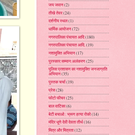
जय जवान
(2)
तीखे तेवर
(24)
दर्शनीय स्थल
(1)
धार्मिक आयोजन
(72)
नगरपालिका पंचायत आदि
(180)
नगरपालिका पंचायत आदि.
(19)
नशामुक्ति अभियान
(17)
पुरस्कार:सम्मान:अलंकरण
(25)
पुलिस प्रशासन का नशामुक्ति जनजाग्रति
अभियान
(35)
पुस्तक चर्चा
(19)
प्रेस
(28)
फोटो फीचर
(25)
बाल वाटिका
(6)
बेटी बचाओ : भ्रूण हत्या रोको
(14)
मंदिर धूणे देवी देवता तीर्थ
(16)
मित्र और मित्रता
(12)