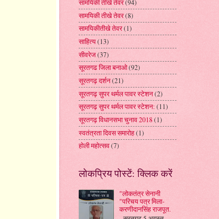
सामयिकी तीखे तेवर
(94)
सामयिकी तीखे तेवर
(8)
सामयिकीतीखे तेवर
(1)
साहित्य
(13)
सीवरेज
(37)
सूरतगढ जिला बनाओ
(92)
सूरतगढ़ दर्शन
(21)
सूरतगढ़ सुपर थर्मल पावर स्टेशन
(2)
सूरतगढ़ सुपर थर्मल पावर स्टेशन:
(11)
सूरतगढ़ विधानसभा चुनाव 2018
(1)
स्वतंत्रता दिवस समारोह
(1)
होली महोत्सव
(7)
लोकप्रिय पोस्टें: क्लिक करें
"लोकतंत्र सेनानी
"परिचय पत्र मिला-
करणीदानसिंह राजपूत.
सूरतगढ़ 5 अगस्त