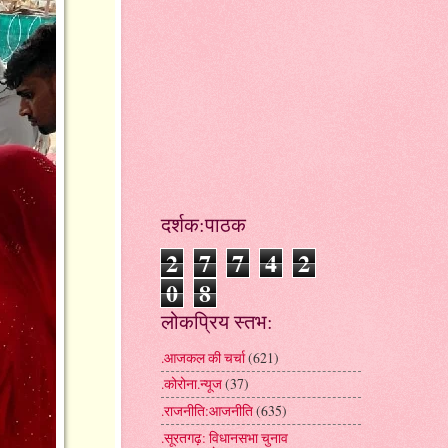
दर्शक:पाठक
2
7
7
4
2
0
8
लोकप्रिय स्तभ:
.आजकल की चर्चा
(621)
.कोरोना.न्यूज
(37)
.राजनीति:आजनीति
(635)
.सूरतगढ़: विधानसभा चुनाव