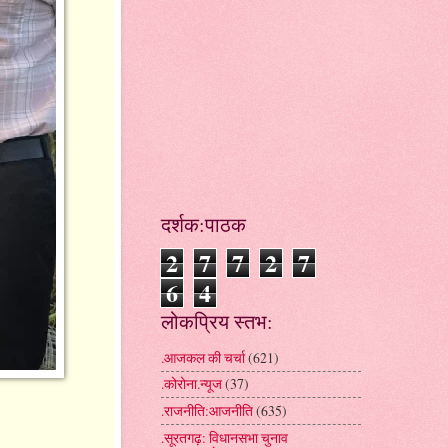
दर्शक:पाठक
2
7
7
2
7
6
4
लोकप्रिय स्तभ:
.आजकल की चर्चा
(621)
.कोरोना.न्यूज
(37)
.राजनीति:आजनीति
(635)
.सूरतगढ़: विधानसभा चुनाव