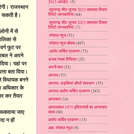
2013:अपडेट-
(5)
िरेगी। राजस्थान
.सूरतगढ़ सीट:चुनाव 2023.समाचार विचार
ाल सकती है।
रिपोर्ट:जानकारियां
(64)
.सूरतगढ़ सीट:चुनाव 2023.समाचार विचार
रिपोर्ट:जानकारियां.
(7)
ोनी में से
.स्पेशल न्यूज
(51)
पालिका से
.स्पेशल न्यूज बॉक्स
(497)
र्ग फुट पर
:आरोप:चर्चित प्रकरण
(73)
ीरबल ने अपने
अजब:गजब:विचित्र
(25)
र दिया। यहां पर
अपनी बात
(52)
त्ता बता दिया।
अपराध
(57)
ने विधायक बनने
अपराध: लड़कियां औरतें सावधान:
(55)
ना अधिकार के
अपराध:आरोप:चर्चित प्रकरण
(243)
 भर कर तैयार
आजकल
(14)
आपातकाल 1975:इंदिरागांधी का अत्याचार
ो रूकवाया जाए
काल
(60)
दा न हों
आरोप:चर्चित प्रकरण
(13)
आह .स्पेशल न्यूज
(9)