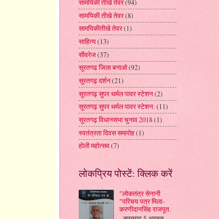
सामयिकी तीखे तेवर
(94)
सामयिकी तीखे तेवर
(8)
सामयिकीतीखे तेवर
(1)
साहित्य
(13)
सीवरेज
(37)
सूरतगढ जिला बनाओ
(92)
सूरतगढ़ दर्शन
(21)
सूरतगढ़ सुपर थर्मल पावर स्टेशन
(2)
सूरतगढ़ सुपर थर्मल पावर स्टेशन:
(11)
सूरतगढ़ विधानसभा चुनाव 2018
(1)
स्वतंत्रता दिवस समारोह
(1)
होली महोत्सव
(7)
लोकप्रिय पोस्टें: क्लिक करें
"लोकतंत्र सेनानी
"परिचय पत्र मिला-
करणीदानसिंह राजपूत.
सूरतगढ़ 5 अगस्त