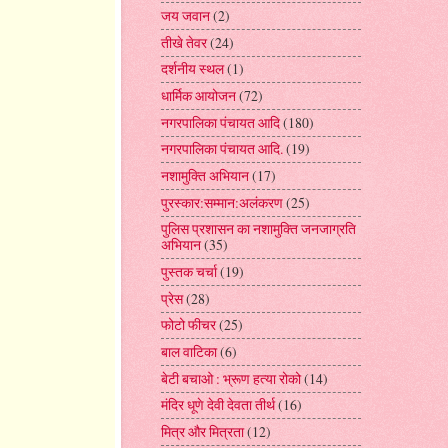
जय जवान
(2)
तीखे तेवर
(24)
दर्शनीय स्थल
(1)
धार्मिक आयोजन
(72)
नगरपालिका पंचायत आदि
(180)
नगरपालिका पंचायत आदि.
(19)
नशामुक्ति अभियान
(17)
पुरस्कार:सम्मान:अलंकरण
(25)
पुलिस प्रशासन का नशामुक्ति जनजाग्रति
अभियान
(35)
पुस्तक चर्चा
(19)
प्रेस
(28)
फोटो फीचर
(25)
बाल वाटिका
(6)
बेटी बचाओ : भ्रूण हत्या रोको
(14)
मंदिर धूणे देवी देवता तीर्थ
(16)
मित्र और मित्रता
(12)