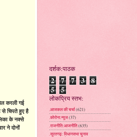
दर्शक:पाठक
2
7
7
3
8
5
5
लोकप्रिय स्तभ:
ामिल करली गई
.आजकल की चर्चा
(621)
से चिपते हुए है
.कोरोना.न्यूज
(37)
िका के नक्से
.राजनीति:आजनीति
(635)
र ने दोनों
.सूरतगढ़: विधानसभा चुनाव