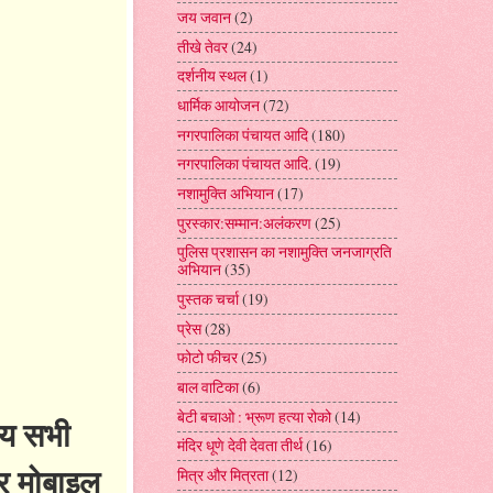
जय जवान
(2)
तीखे तेवर
(24)
दर्शनीय स्थल
(1)
धार्मिक आयोजन
(72)
नगरपालिका पंचायत आदि
(180)
नगरपालिका पंचायत आदि.
(19)
नशामुक्ति अभियान
(17)
पुरस्कार:सम्मान:अलंकरण
(25)
पुलिस प्रशासन का नशामुक्ति जनजाग्रति
अभियान
(35)
पुस्तक चर्चा
(19)
प्रेस
(28)
फोटो फीचर
(25)
बाल वाटिका
(6)
बेटी बचाओ : भ्रूण हत्या रोको
(14)
जाय सभी
मंदिर धूणे देवी देवता तीर्थ
(16)
और मोबाइल
मित्र और मित्रता
(12)