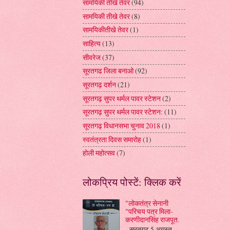
सामयिकी तीखे तेवर
(94)
सामयिकी तीखे तेवर
(8)
सामयिकीतीखे तेवर
(1)
साहित्य
(13)
सीवरेज
(37)
सूरतगढ जिला बनाओ
(92)
सूरतगढ़ दर्शन
(21)
सूरतगढ़ सुपर थर्मल पावर स्टेशन
(2)
सूरतगढ़ सुपर थर्मल पावर स्टेशन:
(11)
सूरतगढ़ विधानसभा चुनाव 2018
(1)
स्वतंत्रता दिवस समारोह
(1)
होली महोत्सव
(7)
लोकप्रिय पोस्टें: क्लिक करें
"लोकतंत्र सेनानी
"परिचय पत्र मिला-
करणीदानसिंह राजपूत.
सूरतगढ़ 5 अगस्त