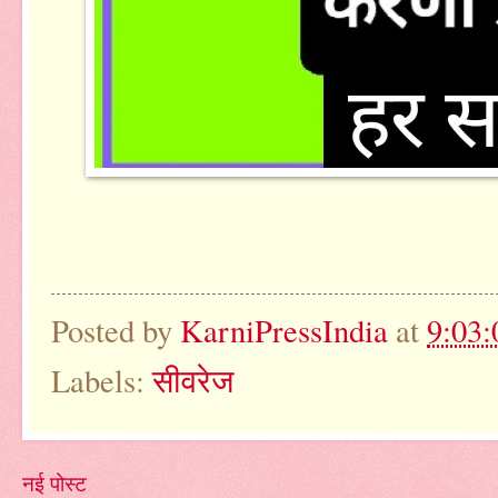
Posted by
KarniPressIndia
at
9:03:
Labels:
सीवरेज
नई पोस्ट