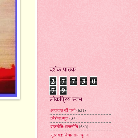
दर्शक:पाठक
2
7
7
3
0
7
9
लोकप्रिय स्तभ:
.आजकल की चर्चा
(621)
.कोरोना.न्यूज
(37)
.राजनीति:आजनीति
(635)
.सूरतगढ़: विधानसभा चुनाव