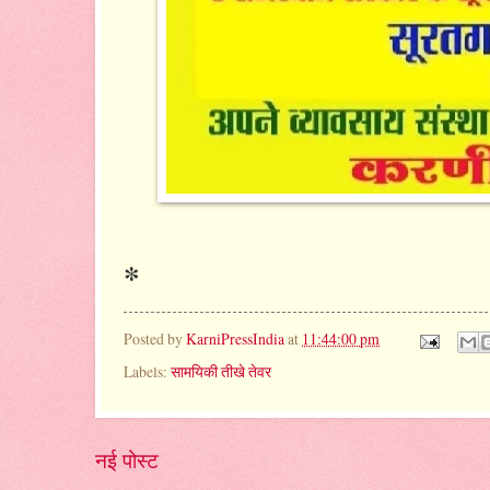
*
Posted by
KarniPressIndia
at
11:44:00 pm
Labels:
सामयिकी तीखे तेवर
नई पोस्ट