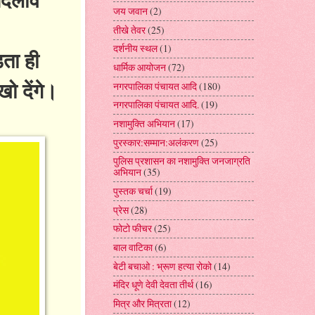
जय जवान
(2)
तीखे तेवर
(25)
दर्शनीय स्थल
(1)
ड़ता ही
धार्मिक आयोजन
(72)
खो देंगे।
नगरपालिका पंचायत आदि
(180)
नगरपालिका पंचायत आदि.
(19)
नशामुक्ति अभियान
(17)
पुरस्कार:सम्मान:अलंकरण
(25)
पुलिस प्रशासन का नशामुक्ति जनजाग्रति
अभियान
(35)
पुस्तक चर्चा
(19)
प्रेस
(28)
फोटो फीचर
(25)
बाल वाटिका
(6)
बेटी बचाओ : भ्रूण हत्या रोको
(14)
मंदिर धूणे देवी देवता तीर्थ
(16)
मित्र और मित्रता
(12)