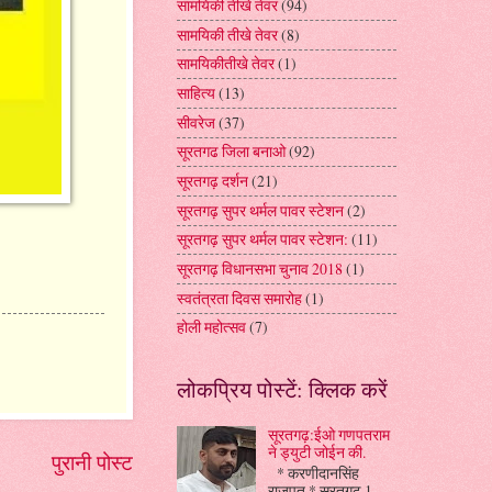
सामयिकी तीखे तेवर
(94)
सामयिकी तीखे तेवर
(8)
सामयिकीतीखे तेवर
(1)
साहित्य
(13)
सीवरेज
(37)
सूरतगढ जिला बनाओ
(92)
सूरतगढ़ दर्शन
(21)
सूरतगढ़ सुपर थर्मल पावर स्टेशन
(2)
सूरतगढ़ सुपर थर्मल पावर स्टेशन:
(11)
सूरतगढ़ विधानसभा चुनाव 2018
(1)
स्वतंत्रता दिवस समारोह
(1)
होली महोत्सव
(7)
लोकप्रिय पोस्टें: क्लिक करें
सूरतगढ़:ईओ गणपतराम
ने ड्युटी जोईन की.
पुरानी पोस्ट
* करणीदानसिंह
राजपूत * सूरतगढ़ 1