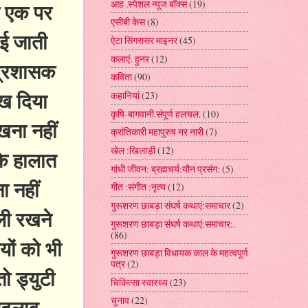
आह .स्पेशल न्यूज बॉक्स
(19)
र एक पर
एसीबी केस
(8)
ाई जाती
ऐटा सिंगरासर माइनर
(45)
कलाएं: हुनर
(12)
प्रशासक
कविता
(90)
रख दिया
कहानियां
(23)
कृषि-बागवानी.संपूर्ण हलचल.
(10)
खना नहीं
क्रांतिकारी महापुरुष नर नारी
(7)
खेल :खिलाड़ी
(12)
के हालात
गांधी जीवन: ब्रह्मचर्य:यौन प्रसंग:
(5)
ा नहीं
गीत :संगीत :नृत्य
(12)
गुरूशरण छाबड़ा संघर्ष कथाएं:समाचार
(2)
ली रखने
गुरूशरण छाबड़ा संघर्ष कथाएं:समाचार:.
(86)
यों को भी
गुरूशरण छाबड़ा विधायक काल के महत्वपूर्ण
पत्र
(2)
ो ड्युटी
चिकित्सा स्वास्थ्य
(23)
 बदलाव
चुनाव
(22)