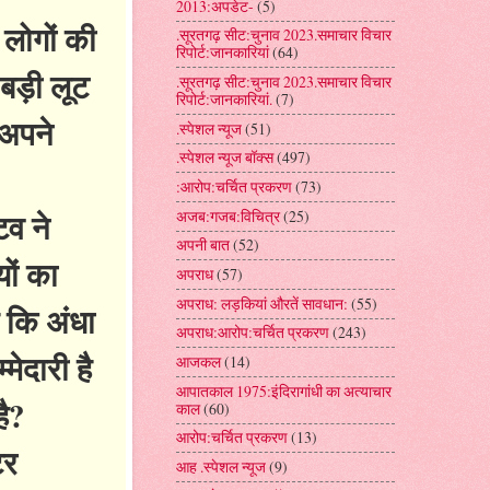
2013:अपडेट-
(5)
 लोगों की
.सूरतगढ़ सीट:चुनाव 2023.समाचार विचार
रिपोर्ट:जानकारियां
(64)
 बड़ी लूट
.सूरतगढ़ सीट:चुनाव 2023.समाचार विचार
रिपोर्ट:जानकारियां.
(7)
 अपने
.स्पेशल न्यूज
(51)
.स्पेशल न्यूज बॉक्स
(497)
:आरोप:चर्चित प्रकरण
(73)
टव ने
अजब:गजब:विचित्र
(25)
अपनी बात
(52)
यों का
अपराध
(57)
अपराध: लड़कियां औरतें सावधान:
(55)
 कि अंधा
अपराध:आरोप:चर्चित प्रकरण
(243)
मेदारी है
आजकल
(14)
आपातकाल 1975:इंदिरागांधी का अत्याचार
है?
काल
(60)
आरोप:चर्चित प्रकरण
(13)
टर
आह .स्पेशल न्यूज
(9)