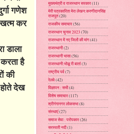
मुख्यमंत्री व राजस्थान सरकार
(11)
र्गा गणेश
मेरी पत्रकारिता मेरा लेखन:करणीदानसिंह
राजपूत
(20)
ं खत्म कर
राजकीय समाचार
(56)
राजस्थान चुनाव 2023
(70)
राजस्थान में नए जिलों की मांग
(41)
रा डाला
राजस्थानी
(2)
राजस्थानी भासा
(56)
 करता है
राजस्थानी:भोळू री बातां
(3)
ों की
राष्ट्रीय पर्व
(7)
रेलवे
(42)
होते देख
विज्ञापन : सभी
(4)
विशेष समाचार
(117)
श्रीगंगानगर लोकसभा
(8)
संस्थाएं
(27)
समाज सेवा : परोपकार
(26)
सरस्वती नदी
(1)