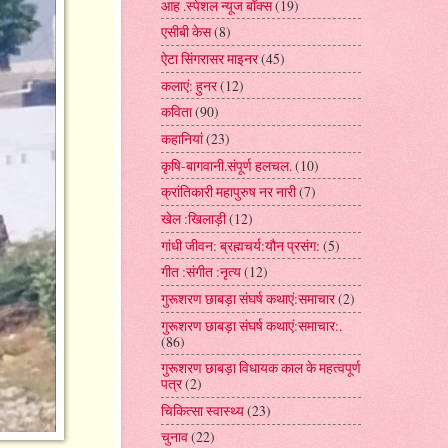
आह .स्पेशल न्यूज बॉक्स
(19)
एसीबी केस
(8)
ऐटा सिंगरासर माइनर
(45)
कलाएं: हुनर
(12)
कविता
(90)
कहानियां
(23)
कृषि-बागवानी.संपूर्ण हलचल.
(10)
क्रांतिकारी महापुरुष नर नारी
(7)
खेल :खिलाड़ी
(12)
गांधी जीवन: ब्रह्मचर्य:यौन प्रसंग:
(5)
गीत :संगीत :नृत्य
(12)
गुरूशरण छाबड़ा संघर्ष कथाएं:समाचार
(2)
गुरूशरण छाबड़ा संघर्ष कथाएं:समाचार:.
(86)
गुरूशरण छाबड़ा विधायक काल के महत्वपूर्ण
पत्र
(2)
चिकित्सा स्वास्थ्य
(23)
चुनाव
(22)