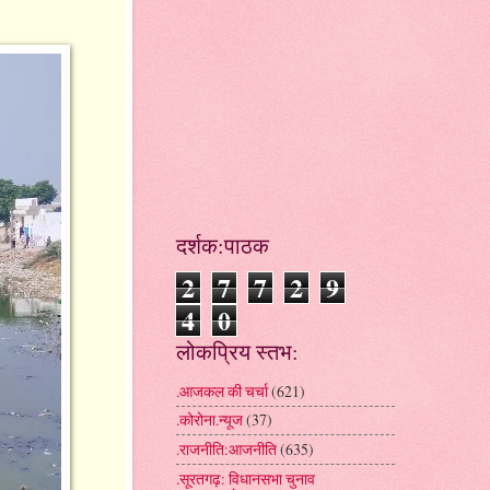
दर्शक:पाठक
2
7
7
2
9
4
0
लोकप्रिय स्तभ:
.आजकल की चर्चा
(621)
.कोरोना.न्यूज
(37)
.राजनीति:आजनीति
(635)
.सूरतगढ़: विधानसभा चुनाव