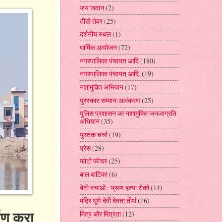
जय जवान
(2)
तीखे तेवर
(25)
दर्शनीय स्थल
(1)
धार्मिक आयोजन
(72)
नगरपालिका पंचायत आदि
(180)
नगरपालिका पंचायत आदि.
(19)
नशामुक्ति अभियान
(17)
पुरस्कार:सम्मान:अलंकरण
(25)
पुलिस प्रशासन का नशामुक्ति जनजाग्रति
अभियान
(35)
पुस्तक चर्चा
(19)
प्रेस
(28)
फोटो फीचर
(25)
बाल वाटिका
(6)
बेटी बचाओ : भ्रूण हत्या रोको
(14)
मंदिर धूणे देवी देवता तीर्थ
(16)
माण करा
मित्र और मित्रता
(12)