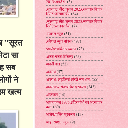
2013:अपडेट-
(5)
.सूरतगढ़ सीट:चुनाव 2023.समाचार विचार
रिपोर्ट:जानकारियां
(64)
.सूरतगढ़ सीट:चुनाव 2023.समाचार विचार
रिपोर्ट:जानकारियां.
(7)
.स्पेशल न्यूज
(51)
ब "सूरत
.स्पेशल न्यूज बॉक्स
(497)
:आरोप:चर्चित प्रकरण
(73)
ोटा सा
अजब:गजब:विचित्र
(25)
यह सब
अपनी बात
(52)
अपराध
(57)
गों ने
अपराध: लड़कियां औरतें सावधान:
(55)
अपराध:आरोप:चर्चित प्रकरण
(243)
दम खत्म
आजकल
(14)
आपातकाल 1975:इंदिरागांधी का अत्याचार
काल
(60)
आरोप:चर्चित प्रकरण
(13)
आह .स्पेशल न्यूज
(9)