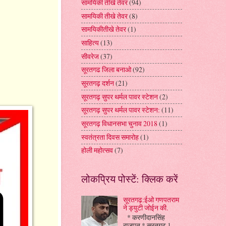
सामयिकी तीखे तेवर
(94)
सामयिकी तीखे तेवर
(8)
सामयिकीतीखे तेवर
(1)
साहित्य
(13)
सीवरेज
(37)
सूरतगढ जिला बनाओ
(92)
सूरतगढ़ दर्शन
(21)
सूरतगढ़ सुपर थर्मल पावर स्टेशन
(2)
सूरतगढ़ सुपर थर्मल पावर स्टेशन:
(11)
सूरतगढ़ विधानसभा चुनाव 2018
(1)
स्वतंत्रता दिवस समारोह
(1)
होली महोत्सव
(7)
लोकप्रिय पोस्टें: क्लिक करें
सूरतगढ़:ईओ गणपतराम
ने ड्युटी जोईन की.
* करणीदानसिंह
राजपूत * सूरतगढ़ 1