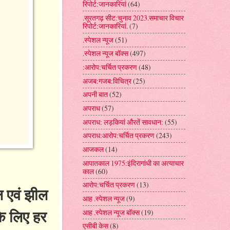
रिपोर्ट:जानकारियां
(64)
.सूरतगढ़ सीट:चुनाव 2023.समाचार विचार
रिपोर्ट:जानकारियां.
(7)
.स्पेशल न्यूज
(51)
.स्पेशल न्यूज बॉक्स
(497)
:आरोप:चर्चित प्रकरण
(48)
अजब:गजब:विचित्र
(25)
अपनी बात
(52)
अपराध
(57)
अपराध: लड़कियां औरतें सावधान:
(55)
अपराध:आरोप:चर्चित प्रकरण
(243)
आजकल
(14)
आपातकाल 1975:इंदिरागांधी का अत्याचार
काल
(60)
आरोप:चर्चित प्रकरण
(13)
ल एवं झील
आह .स्पेशल न्यूज
(9)
 के लिए हर
आह .स्पेशल न्यूज बॉक्स
(19)
एसीबी केस
(8)