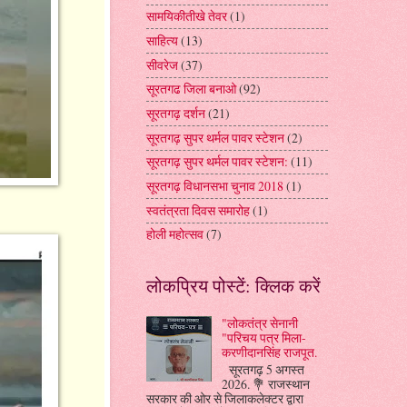
सामयिकीतीखे तेवर
(1)
साहित्य
(13)
सीवरेज
(37)
सूरतगढ जिला बनाओ
(92)
सूरतगढ़ दर्शन
(21)
सूरतगढ़ सुपर थर्मल पावर स्टेशन
(2)
सूरतगढ़ सुपर थर्मल पावर स्टेशन:
(11)
सूरतगढ़ विधानसभा चुनाव 2018
(1)
स्वतंत्रता दिवस समारोह
(1)
होली महोत्सव
(7)
लोकप्रिय पोस्टें: क्लिक करें
"लोकतंत्र सेनानी
"परिचय पत्र मिला-
करणीदानसिंह राजपूत.
सूरतगढ़ 5 अगस्त
2026. 💐 राजस्थान
सरकार की ओर से जिलाकलेक्टर द्वारा