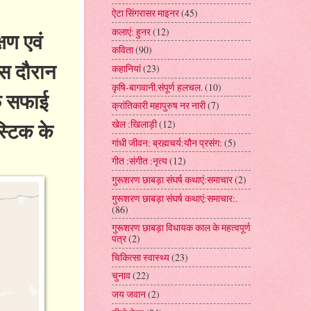
ऐटा सिंगरासर माइनर
(45)
कलाएं: हुनर
(12)
षण एवं
कविता
(90)
इस दौरान
कहानियां
(23)
कृषि-बागवानी.संपूर्ण हलचल.
(10)
ाफ सफाई
क्रांतिकारी महापुरुष नर नारी
(7)
स्टिक के
खेल :खिलाड़ी
(12)
गांधी जीवन: ब्रह्मचर्य:यौन प्रसंग:
(5)
गीत :संगीत :नृत्य
(12)
गुरूशरण छाबड़ा संघर्ष कथाएं:समाचार
(2)
गुरूशरण छाबड़ा संघर्ष कथाएं:समाचार:.
(86)
गुरूशरण छाबड़ा विधायक काल के महत्वपूर्ण
पत्र
(2)
चिकित्सा स्वास्थ्य
(23)
चुनाव
(22)
जय जवान
(2)