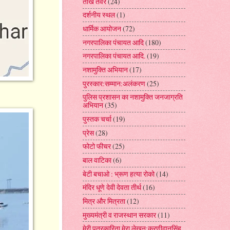
तीखे तेवर
(24)
दर्शनीय स्थल
(1)
धार्मिक आयोजन
(72)
नगरपालिका पंचायत आदि
(180)
नगरपालिका पंचायत आदि.
(19)
नशामुक्ति अभियान
(17)
पुरस्कार:सम्मान:अलंकरण
(25)
पुलिस प्रशासन का नशामुक्ति जनजाग्रति
अभियान
(35)
पुस्तक चर्चा
(19)
प्रेस
(28)
फोटो फीचर
(25)
बाल वाटिका
(6)
बेटी बचाओ : भ्रूण हत्या रोको
(14)
मंदिर धूणे देवी देवता तीर्थ
(16)
मित्र और मित्रता
(12)
मुख्यमंत्री व राजस्थान सरकार
(11)
मेरी पत्रकारिता मेरा लेखन:करणीदानसिंह