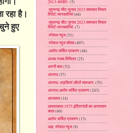
 होगा।
2013:अपडेट-
(5)
.सूरतगढ़ सीट:चुनाव 2023.समाचार विचार
जा रहा है।
रिपोर्ट:जानकारियां
(64)
.सूरतगढ़ सीट:चुनाव 2023.समाचार विचार
ुने हुए
रिपोर्ट:जानकारियां.
(7)
.स्पेशल न्यूज
(51)
.स्पेशल न्यूज बॉक्स
(497)
:आरोप:चर्चित प्रकरण
(48)
अजब:गजब:विचित्र
(25)
अपनी बात
(52)
अपराध
(57)
अपराध: लड़कियां औरतें सावधान:
(55)
अपराध:आरोप:चर्चित प्रकरण
(243)
आजकल
(14)
आपातकाल 1975:इंदिरागांधी का अत्याचार
काल
(60)
आरोप:चर्चित प्रकरण
(13)
आह .स्पेशल न्यूज
(9)