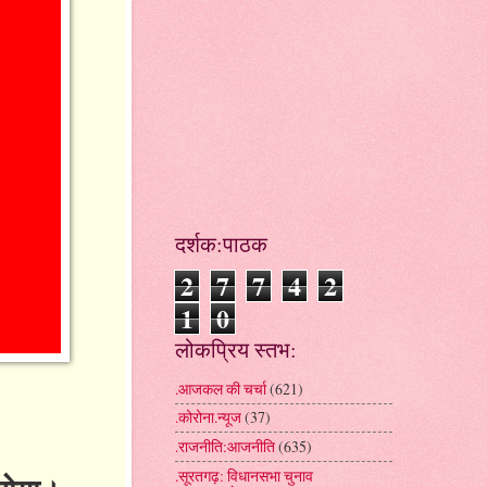
दर्शक:पाठक
2
7
7
4
2
1
0
लोकप्रिय स्तभ:
.आजकल की चर्चा
(621)
.कोरोना.न्यूज
(37)
.राजनीति:आजनीति
(635)
.सूरतगढ़: विधानसभा चुनाव