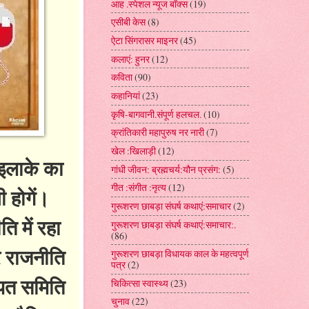
आह .स्पेशल न्यूज बॉक्स
(19)
एसीबी केस
(8)
ऐटा सिंगरासर माइनर
(45)
कलाएं: हुनर
(12)
कविता
(90)
कहानियां
(23)
कृषि-बागवानी.संपूर्ण हलचल.
(10)
क्रांतिकारी महापुरुष नर नारी
(7)
खेल :खिलाड़ी
(12)
इलाके का
गांधी जीवन: ब्रह्मचर्य:यौन प्रसंग:
(5)
गीत :संगीत :नृत्य
(12)
 होगें।
गुरूशरण छाबड़ा संघर्ष कथाएं:समाचार
(2)
ि में रहा
गुरूशरण छाबड़ा संघर्ष कथाएं:समाचार:.
(86)
र राजनीति
गुरूशरण छाबड़ा विधायक काल के महत्वपूर्ण
पत्र
(2)
ायत समिति
चिकित्सा स्वास्थ्य
(23)
चुनाव
(22)