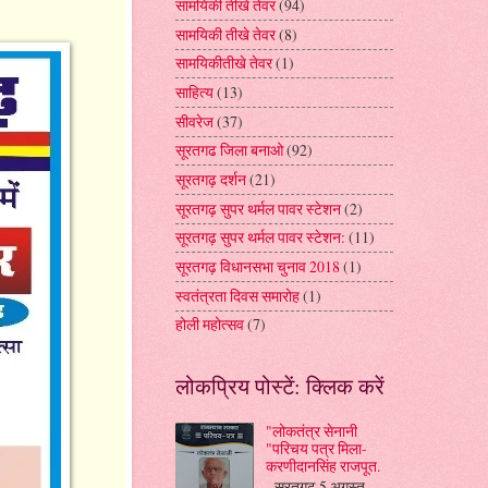
सामयिकी तीखे तेवर
(94)
सामयिकी तीखे तेवर
(8)
सामयिकीतीखे तेवर
(1)
साहित्य
(13)
सीवरेज
(37)
सूरतगढ जिला बनाओ
(92)
सूरतगढ़ दर्शन
(21)
सूरतगढ़ सुपर थर्मल पावर स्टेशन
(2)
सूरतगढ़ सुपर थर्मल पावर स्टेशन:
(11)
सूरतगढ़ विधानसभा चुनाव 2018
(1)
स्वतंत्रता दिवस समारोह
(1)
होली महोत्सव
(7)
लोकप्रिय पोस्टें: क्लिक करें
"लोकतंत्र सेनानी
"परिचय पत्र मिला-
करणीदानसिंह राजपूत.
सूरतगढ़ 5 अगस्त