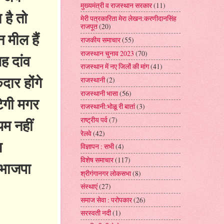
मुख्यमंत्री व राजस्थान सरकार
(11)
है तो
मेरी पत्रकारिता मेरा लेखन:करणीदानसिंह
राजपूत
(20)
 मील हैं
राजकीय समाचार
(55)
राजस्थान चुनाव 2023
(70)
ह दांव
राजस्थान में नए जिलों की मांग
(41)
ार होंगे
राजस्थानी
(2)
राजस्थानी भासा
(56)
ेगी मगर
राजस्थानी:भोळू री बातां
(3)
म नहीं
राष्ट्रीय पर्व
(7)
रेलवे
(42)
ब
विज्ञापन : सभी
(4)
विशेष समाचार
(117)
ो भाजपा
श्रीगंगानगर लोकसभा
(8)
संस्थाएं
(27)
समाज सेवा : परोपकार
(26)
सरस्वती नदी
(1)