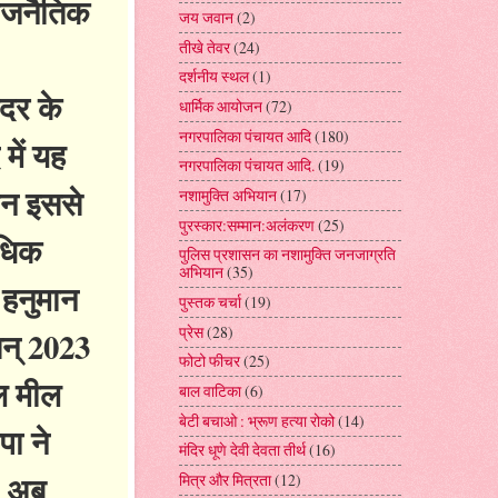
राजनैतिक
जय जवान
(2)
तीखे तेवर
(24)
दर्शनीय स्थल
(1)
ेदर के
धार्मिक आयोजन
(72)
नगरपालिका पंचायत आदि
(180)
में यह
नगरपालिका पंचायत आदि.
(19)
ान इससे
नशामुक्ति अभियान
(17)
पुरस्कार:सम्मान:अलंकरण
(25)
अधिक
पुलिस प्रशासन का नशामुक्ति जनजाग्रति
अभियान
(35)
 हनुमान
पुस्तक चर्चा
(19)
प्रेस
(28)
सन् 2023
फोटो फीचर
(25)
जल मील
बाल वाटिका
(6)
बेटी बचाओ : भ्रूण हत्या रोको
(14)
पा ने
मंदिर धूणे देवी देवता तीर्थ
(16)
। अब
मित्र और मित्रता
(12)