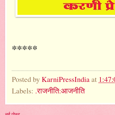
*****
Posted by
KarniPressIndia
at
1:47
Labels:
.राजनीति:आजनीति
नई पोस्ट