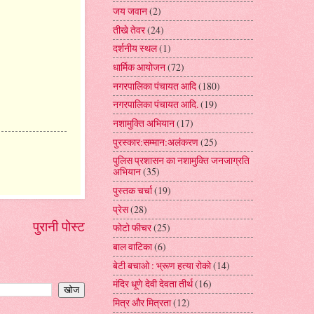
जय जवान
(2)
तीखे तेवर
(24)
दर्शनीय स्थल
(1)
धार्मिक आयोजन
(72)
नगरपालिका पंचायत आदि
(180)
नगरपालिका पंचायत आदि.
(19)
नशामुक्ति अभियान
(17)
पुरस्कार:सम्मान:अलंकरण
(25)
पुलिस प्रशासन का नशामुक्ति जनजाग्रति
अभियान
(35)
पुस्तक चर्चा
(19)
प्रेस
(28)
पुरानी पोस्ट
फोटो फीचर
(25)
बाल वाटिका
(6)
बेटी बचाओ : भ्रूण हत्या रोको
(14)
मंदिर धूणे देवी देवता तीर्थ
(16)
मित्र और मित्रता
(12)