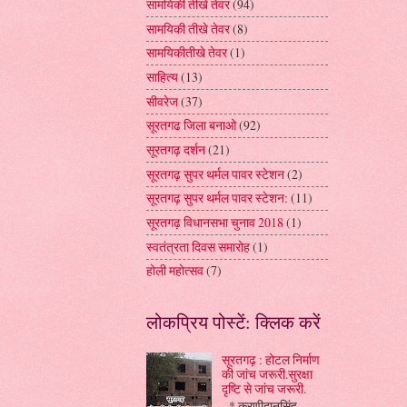
सामयिकी तीखे तेवर
(94)
सामयिकी तीखे तेवर
(8)
सामयिकीतीखे तेवर
(1)
साहित्य
(13)
सीवरेज
(37)
सूरतगढ जिला बनाओ
(92)
सूरतगढ़ दर्शन
(21)
सूरतगढ़ सुपर थर्मल पावर स्टेशन
(2)
सूरतगढ़ सुपर थर्मल पावर स्टेशन:
(11)
सूरतगढ़ विधानसभा चुनाव 2018
(1)
स्वतंत्रता दिवस समारोह
(1)
होली महोत्सव
(7)
लोकप्रिय पोस्टें: क्लिक करें
सूरतगढ़ : होटल निर्माण
की जांच जरूरी.सुरक्षा
दृष्टि से जांच जरूरी.
* करणीदानसिंह