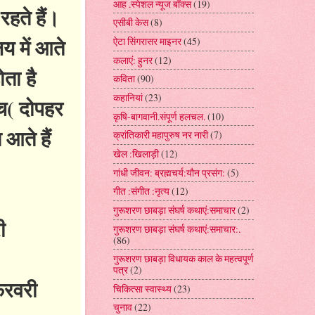
आह .स्पेशल न्यूज बॉक्स
(19)
रहते हैं।
एसीबी केस
(8)
य में आते
ऐटा सिंगरासर माइनर
(45)
कलाएं: हुनर
(12)
ोता है
कविता
(90)
कहानियां
(23)
ंच( दोपहर
कृषि-बागवानी.संपूर्ण हलचल.
(10)
आते हैं
क्रांतिकारी महापुरुष नर नारी
(7)
खेल :खिलाड़ी
(12)
गांधी जीवन: ब्रह्मचर्य:यौन प्रसंग:
(5)
गीत :संगीत :नृत्य
(12)
गुरूशरण छाबड़ा संघर्ष कथाएं:समाचार
(2)
ी
गुरूशरण छाबड़ा संघर्ष कथाएं:समाचार:.
(86)
गुरूशरण छाबड़ा विधायक काल के महत्वपूर्ण
पत्र
(2)
फरवरी
चिकित्सा स्वास्थ्य
(23)
चुनाव
(22)