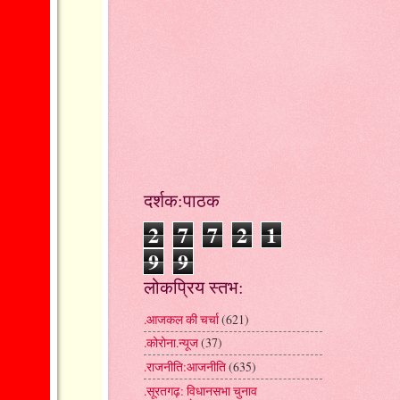
दर्शक:पाठक
2
7
7
2
1
9
9
लोकप्रिय स्तभ:
.आजकल की चर्चा
(621)
.कोरोना.न्यूज
(37)
.राजनीति:आजनीति
(635)
.सूरतगढ़: विधानसभा चुनाव