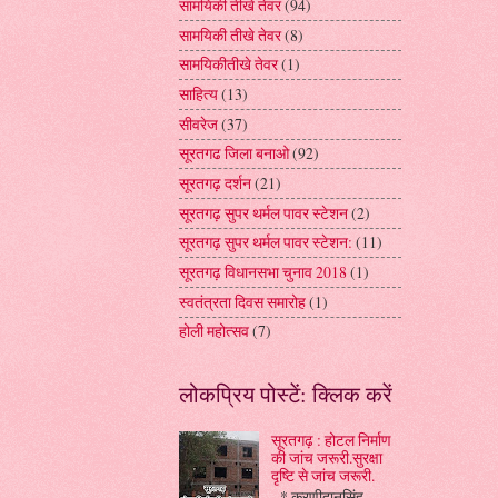
सामयिकी तीखे तेवर
(94)
सामयिकी तीखे तेवर
(8)
सामयिकीतीखे तेवर
(1)
साहित्य
(13)
सीवरेज
(37)
सूरतगढ जिला बनाओ
(92)
सूरतगढ़ दर्शन
(21)
सूरतगढ़ सुपर थर्मल पावर स्टेशन
(2)
सूरतगढ़ सुपर थर्मल पावर स्टेशन:
(11)
सूरतगढ़ विधानसभा चुनाव 2018
(1)
स्वतंत्रता दिवस समारोह
(1)
होली महोत्सव
(7)
लोकप्रिय पोस्टें: क्लिक करें
सूरतगढ़ : होटल निर्माण
की जांच जरूरी.सुरक्षा
दृष्टि से जांच जरूरी.
* करणीदानसिंह