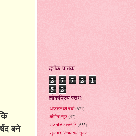
दर्शक:पाठक
2
7
7
2
1
5
2
लोकप्रिय स्तभ:
.आजकल की चर्चा
(621)
 कि
.कोरोना.न्यूज
(37)
.राजनीति:आजनीति
(635)
्षद बने
.सूरतगढ़: विधानसभा चुनाव