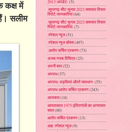
2013:अपडेट-
(5)
कक्ष में
.सूरतगढ़ सीट:चुनाव 2023.समाचार विचार
रिपोर्ट:जानकारियां
(64)
हैं। सलीम
.सूरतगढ़ सीट:चुनाव 2023.समाचार विचार
रिपोर्ट:जानकारियां.
(7)
.स्पेशल न्यूज
(51)
.स्पेशल न्यूज बॉक्स
(497)
:आरोप:चर्चित प्रकरण
(73)
अजब:गजब:विचित्र
(25)
अपनी बात
(52)
अपराध
(57)
अपराध: लड़कियां औरतें सावधान:
(55)
अपराध:आरोप:चर्चित प्रकरण
(243)
आजकल
(14)
आपातकाल 1975:इंदिरागांधी का अत्याचार
काल
(60)
आरोप:चर्चित प्रकरण
(13)
आह .स्पेशल न्यूज
(9)