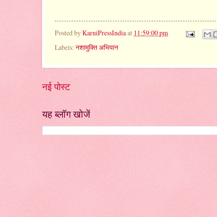
Posted by
KarniPressIndia
at
11:59:00 pm
Labels:
नशामुक्ति अभियान
नई पोस्ट
यह ब्लॉग खोजें