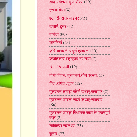
आह .स्पेशल न्यूज बॉक्स
(19)
एसीबी केस
(8)
ऐटा सिंगरासर माइनर
(45)
कलाएं: हुनर
(12)
कविता
(90)
कहानियां
(23)
कृषि-बागवानी.संपूर्ण हलचल.
(10)
क्रांतिकारी महापुरुष नर नारी
(7)
खेल :खिलाड़ी
(12)
गांधी जीवन: ब्रह्मचर्य:यौन प्रसंग:
(5)
गीत :संगीत :नृत्य
(12)
गुरूशरण छाबड़ा संघर्ष कथाएं:समाचार
(2)
गुरूशरण छाबड़ा संघर्ष कथाएं:समाचार:.
(86)
गुरूशरण छाबड़ा विधायक काल के महत्वपूर्ण
पत्र
(2)
चिकित्सा स्वास्थ्य
(23)
चुनाव
(22)