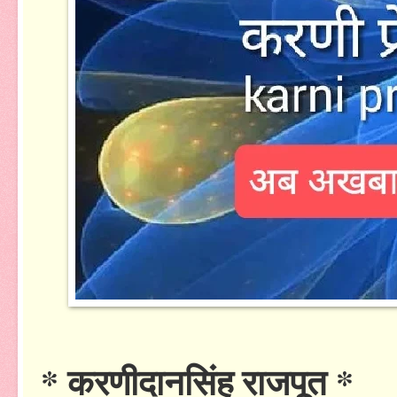
* करणीदानसिंह राजपूत *