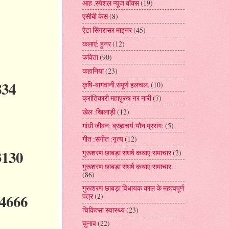
आह .स्पेशल न्यूज बॉक्स
(19)
एसीबी केस
(8)
ऐटा सिंगरासर माइनर
(45)
कलाएं: हुनर
(12)
कविता
(90)
कहानियां
(23)
834
कृषि-बागवानी.संपूर्ण हलचल.
(10)
क्रांतिकारी महापुरुष नर नारी
(7)
खेल :खिलाड़ी
(12)
गांधी जीवन: ब्रह्मचर्य:यौन प्रसंग:
(5)
गीत :संगीत :नृत्य
(12)
13130
गुरूशरण छाबड़ा संघर्ष कथाएं:समाचार
(2)
गुरूशरण छाबड़ा संघर्ष कथाएं:समाचार:.
(86)
गुरूशरण छाबड़ा विधायक काल के महत्वपूर्ण
14666
पत्र
(2)
चिकित्सा स्वास्थ्य
(23)
चुनाव
(22)