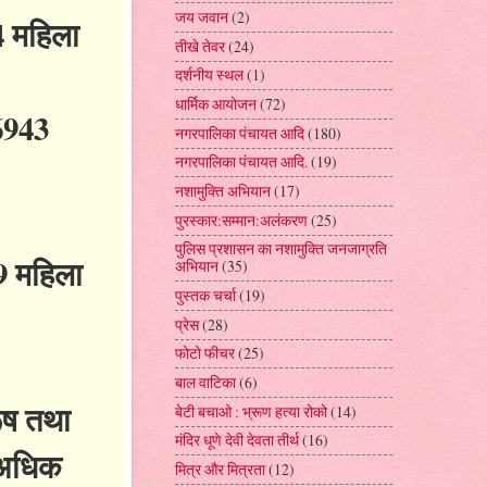
जय जवान
(2)
4 महिला
तीखे तेवर
(24)
दर्शनीय स्थल
(1)
धार्मिक आयोजन
(72)
26943
नगरपालिका पंचायत आदि
(180)
नगरपालिका पंचायत आदि.
(19)
नशामुक्ति अभियान
(17)
पुरस्कार:सम्मान:अलंकरण
(25)
पुलिस प्रशासन का नशामुक्ति जनजाग्रति
9 महिला
अभियान
(35)
पुस्तक चर्चा
(19)
प्रेस
(28)
फोटो फीचर
(25)
बाल वाटिका
(6)
रूष तथा
बेटी बचाओ : भ्रूण हत्या रोको
(14)
मंदिर धूणे देवी देवता तीर्थ
(16)
े अधिक
मित्र और मित्रता
(12)