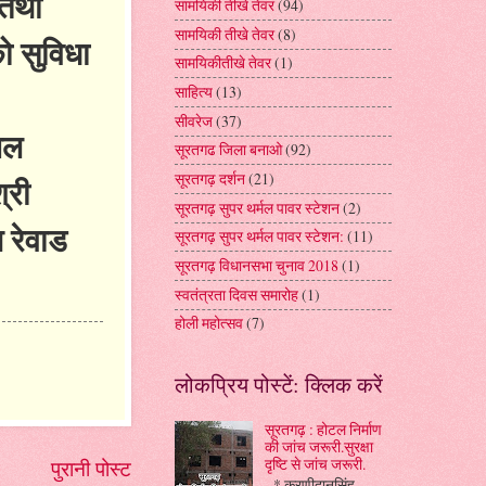
 तथा
सामयिकी तीखे तेवर
(94)
सामयिकी तीखे तेवर
(8)
ो सुविधा
सामयिकीतीखे तेवर
(1)
साहित्य
(13)
सीवरेज
(37)
िल
सूरतगढ जिला बनाओ
(92)
सूरतगढ़ दर्शन
(21)
्री
सूरतगढ़ सुपर थर्मल पावर स्टेशन
(2)
 रेवाड
सूरतगढ़ सुपर थर्मल पावर स्टेशन:
(11)
सूरतगढ़ विधानसभा चुनाव 2018
(1)
स्वतंत्रता दिवस समारोह
(1)
होली महोत्सव
(7)
लोकप्रिय पोस्टें: क्लिक करें
सूरतगढ़ : होटल निर्माण
की जांच जरूरी.सुरक्षा
दृष्टि से जांच जरूरी.
पुरानी पोस्ट
* करणीदानसिंह