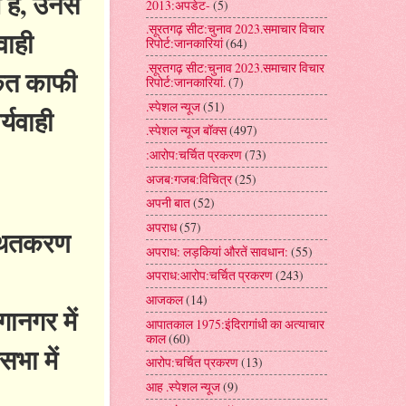
 है, उनसे
2013:अपडेट-
(5)
.सूरतगढ़ सीट:चुनाव 2023.समाचार विचार
वाही
रिपोर्ट:जानकारियां
(64)
.सूरतगढ़ सीट:चुनाव 2023.समाचार विचार
कृत काफी
रिपोर्ट:जानकारियां.
(7)
.स्पेशल न्यूज
(51)
्यवाही
.स्पेशल न्यूज बॉक्स
(497)
:आरोप:चर्चित प्रकरण
(73)
अजब:गजब:विचित्र
(25)
अपनी बात
(52)
अपराध
(57)
स्थितकरण
अपराध: लड़कियां औरतें सावधान:
(55)
अपराध:आरोप:चर्चित प्रकरण
(243)
आजकल
(14)
गानगर में
आपातकाल 1975:इंदिरागांधी का अत्याचार
काल
(60)
भा में
आरोप:चर्चित प्रकरण
(13)
आह .स्पेशल न्यूज
(9)