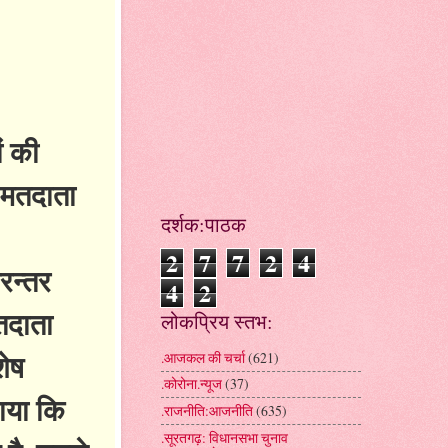
ं की
त मतदाता
दर्शक:पाठक
2
7
7
2
4
रन्तर
4
2
तदाता
लोकप्रिय स्तभ:
शेष
.आजकल की चर्चा
(621)
.कोरोना.न्यूज
(37)
ाया कि
.राजनीति:आजनीति
(635)
.सूरतगढ़: विधानसभा चुनाव