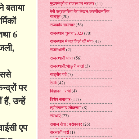
मुख्यमंत्री व राजस्थान सरकार
(11)
ने बताया
मेरी पत्रकारिता मेरा लेखन:करणीदानसिंह
राजपूत
(20)
्मिकों
राजकीय समाचार
(56)
 तथा 6
राजस्थान चुनाव 2023
(70)
राजस्थान में नए जिलों की मांग
(41)
िजली,
राजस्थानी
(2)
राजस्थानी भासा
(56)
राजस्थानी:भोळू री बातां
(3)
िससे
राष्ट्रीय पर्व
(7)
रेलवे
(42)
्द्रों पर
विज्ञापन : सभी
(4)
ं, उन्हें
विशेष समाचार
(117)
श्रीगंगानगर लोकसभा
(8)
।
संस्थाएं
(27)
वाईसी एप
समाज सेवा : परोपकार
(26)
सरस्वती नदी
(1)