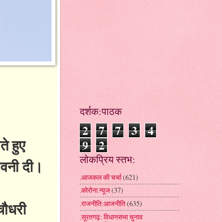
दर्शक:पाठक
2
7
7
3
4
े हुए
9
2
लोकप्रिय स्तभ:
ावनी दी।
.आजकल की चर्चा
(621)
.कोरोना.न्यूज
(37)
चौधरी
.राजनीति:आजनीति
(635)
.सूरतगढ़: विधानसभा चुनाव