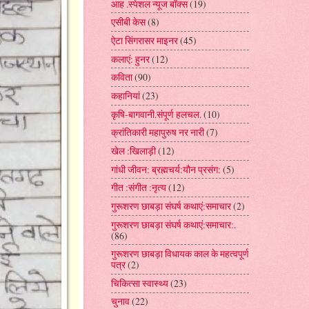
आह .स्पेशल न्यूज बॉक्स
(19)
एसीबी केस
(8)
ऐटा सिंगरासर माइनर
(45)
कलाएं: हुनर
(12)
कविता
(90)
कहानियां
(23)
कृषि-बागवानी.संपूर्ण हलचल.
(10)
क्रांतिकारी महापुरुष नर नारी
(7)
खेल :खिलाड़ी
(12)
गांधी जीवन: ब्रह्मचर्य:यौन प्रसंग:
(5)
गीत :संगीत :नृत्य
(12)
गुरूशरण छाबड़ा संघर्ष कथाएं:समाचार
(2)
गुरूशरण छाबड़ा संघर्ष कथाएं:समाचार:.
(86)
गुरूशरण छाबड़ा विधायक काल के महत्वपूर्ण
पत्र
(2)
चिकित्सा स्वास्थ्य
(23)
चुनाव
(22)