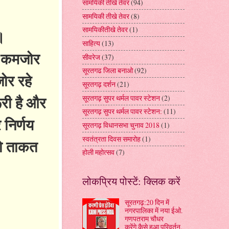
सामयिकी तीखे तेवर
(94)
सामयिकी तीखे तेवर
(8)
सामयिकीतीखे तेवर
(1)
।
साहित्य
(13)
्य कमजोर
सीवरेज
(37)
सूरतगढ जिला बनाओ
(92)
ोर रहे
सूरतगढ़ दर्शन
(21)
री है और
सूरतगढ़ सुपर थर्मल पावर स्टेशन
(2)
सूरतगढ़ सुपर थर्मल पावर स्टेशन:
(11)
 निर्णय
सूरतगढ़ विधानसभा चुनाव 2018
(1)
स्वतंत्रता दिवस समारोह
(1)
ो ताकत
होली महोत्सव
(7)
लोकप्रिय पोस्टें: क्लिक करें
सूरतगढ़:20 दिन में
नगरपालिका में नया ईओ.
गणपतराम चौधर
करेंगे.कैसे हुआ परिवर्तन.