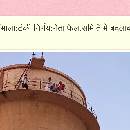
 संभाला:टंकी निर्णय:नेता फेल.समिति में बदला