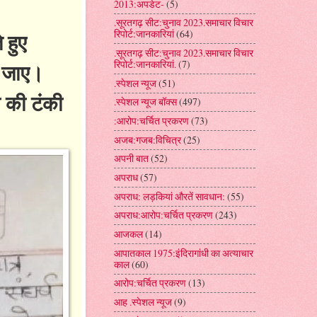
2013:अपडेट-
(5)
.सूरतगढ़ सीट:चुनाव 2023.समाचार विचार
रिपोर्ट:जानकारियां
(64)
 हुए
.सूरतगढ़ सीट:चुनाव 2023.समाचार विचार
रिपोर्ट:जानकारियां.
(7)
ा जाए।
.स्पेशल न्यूज
(51)
ी की टंकी
.स्पेशल न्यूज बॉक्स
(497)
:आरोप:चर्चित प्रकरण
(73)
अजब:गजब:विचित्र
(25)
अपनी बात
(52)
अपराध
(57)
अपराध: लड़कियां औरतें सावधान:
(55)
अपराध:आरोप:चर्चित प्रकरण
(243)
आजकल
(14)
आपातकाल 1975:इंदिरागांधी का अत्याचार
काल
(60)
आरोप:चर्चित प्रकरण
(13)
आह .स्पेशल न्यूज
(9)