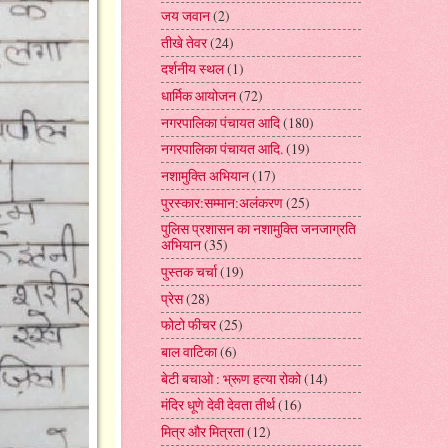
जय जवान
(2)
तीखे तेवर
(24)
दर्शनीय स्थल
(1)
धार्मिक आयोजन
(72)
नगरपालिका पंचायत आदि
(180)
नगरपालिका पंचायत आदि.
(19)
नशामुक्ति अभियान
(17)
पुरस्कार:सम्मान:अलंकरण
(25)
पुलिस प्रशासन का नशामुक्ति जनजाग्रति
अभियान
(35)
पुस्तक चर्चा
(19)
प्रेस
(28)
फोटो फीचर
(25)
बाल वाटिका
(6)
बेटी बचाओ : भ्रूण हत्या रोको
(14)
मंदिर धूणे देवी देवता तीर्थ
(16)
मित्र और मित्रता
(12)