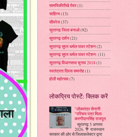
सामयिकीतीखे तेवर
(1)
साहित्य
(13)
सीवरेज
(37)
सूरतगढ जिला बनाओ
(92)
सूरतगढ़ दर्शन
(21)
सूरतगढ़ सुपर थर्मल पावर स्टेशन
(2)
सूरतगढ़ सुपर थर्मल पावर स्टेशन:
(11)
सूरतगढ़ विधानसभा चुनाव 2018
(1)
स्वतंत्रता दिवस समारोह
(1)
होली महोत्सव
(7)
लोकप्रिय पोस्टें: क्लिक करें
"लोकतंत्र सेनानी
"परिचय पत्र मिला-
करणीदानसिंह राजपूत.
सूरतगढ़ 5 अगस्त
2026. 💐 राजस्थान
सरकार की ओर से जिलाकलेक्टर द्वारा