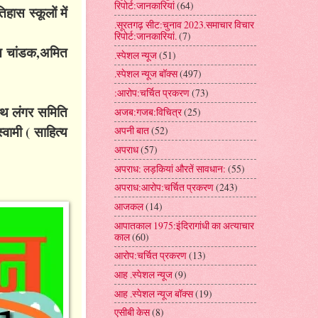
रिपोर्ट:जानकारियां
(64)
हास स्कूलों में
.सूरतगढ़ सीट:चुनाव 2023.समाचार विचार
रिपोर्ट:जानकारियां.
(7)
न्त चांडक,अमित
.स्पेशल न्यूज
(51)
.स्पेशल न्यूज बॉक्स
(497)
:आरोप:चर्चित प्रकरण
(73)
नाथ लंगर समिति
अजब:गजब:विचित्र
(25)
वामी ( साहित्य
अपनी बात
(52)
अपराध
(57)
अपराध: लड़कियां औरतें सावधान:
(55)
अपराध:आरोप:चर्चित प्रकरण
(243)
आजकल
(14)
आपातकाल 1975:इंदिरागांधी का अत्याचार
काल
(60)
आरोप:चर्चित प्रकरण
(13)
आह .स्पेशल न्यूज
(9)
आह .स्पेशल न्यूज बॉक्स
(19)
एसीबी केस
(8)