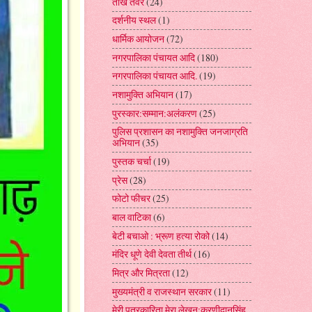
तीखे तेवर
(24)
दर्शनीय स्थल
(1)
धार्मिक आयोजन
(72)
नगरपालिका पंचायत आदि
(180)
नगरपालिका पंचायत आदि.
(19)
नशामुक्ति अभियान
(17)
पुरस्कार:सम्मान:अलंकरण
(25)
पुलिस प्रशासन का नशामुक्ति जनजाग्रति
अभियान
(35)
पुस्तक चर्चा
(19)
प्रेस
(28)
फोटो फीचर
(25)
बाल वाटिका
(6)
बेटी बचाओ : भ्रूण हत्या रोको
(14)
मंदिर धूणे देवी देवता तीर्थ
(16)
मित्र और मित्रता
(12)
मुख्यमंत्री व राजस्थान सरकार
(11)
मेरी पत्रकारिता मेरा लेखन:करणीदानसिंह