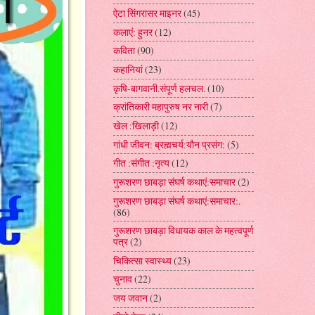
ऐटा सिंगरासर माइनर
(45)
कलाएं: हुनर
(12)
कविता
(90)
कहानियां
(23)
कृषि-बागवानी.संपूर्ण हलचल.
(10)
क्रांतिकारी महापुरुष नर नारी
(7)
खेल :खिलाड़ी
(12)
गांधी जीवन: ब्रह्मचर्य:यौन प्रसंग:
(5)
गीत :संगीत :नृत्य
(12)
गुरूशरण छाबड़ा संघर्ष कथाएं:समाचार
(2)
गुरूशरण छाबड़ा संघर्ष कथाएं:समाचार:.
(86)
गुरूशरण छाबड़ा विधायक काल के महत्वपूर्ण
पत्र
(2)
चिकित्सा स्वास्थ्य
(23)
चुनाव
(22)
जय जवान
(2)