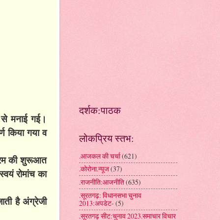
दर्शक:पाठक
र से मनाई गई।
र्ण किया गया व
लोकप्रिय स्तभ:
.आजकल की चर्चा
(621)
्रम की शुरूआत
.कोरोना.न्यूज
(37)
्वयं रोमांच का
.राजनीति:आजनीति
(635)
.सूरतगढ़: विधानसभा चुनाव
ती है अंग्रेजी
2013:अपडेट-
(5)
.सूरतगढ़ सीट:चुनाव 2023.समाचार विचार