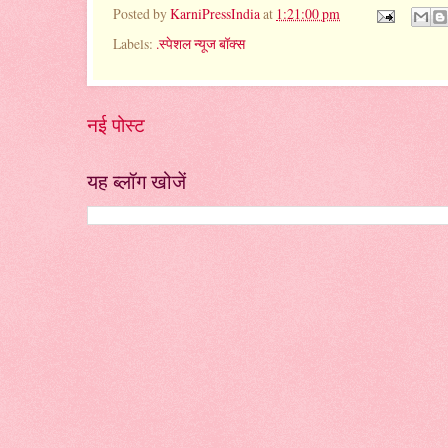
Posted by
KarniPressIndia
at
1:21:00 pm
Labels:
.स्पेशल न्यूज बॉक्स
नई पोस्ट
यह ब्लॉग खोजें