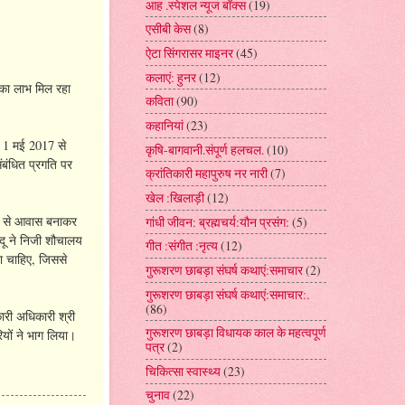
आह .स्पेशल न्यूज बॉक्स
(19)
एसीबी केस
(8)
ऐटा सिंगरासर माइनर
(45)
कलाएं: हुनर
(12)
इसका लाभ मिल रहा
कविता
(90)
कहानियां
(23)
ये। 1 मई 2017 से
कृषि-बागवानी.संपूर्ण हलचल.
(10)
संबंधित प्रगति पर
क्रांतिकारी महापुरुष नर नारी
(7)
खेल :खिलाड़ी
(12)
मय से आवास बनाकर
गांधी जीवन: ब्रह्मचर्य:यौन प्रसंग:
(5)
भादू ने निजी शौचालय
गीत :संगीत :नृत्य
(12)
ना चाहिए, जिससे
गुरूशरण छाबड़ा संघर्ष कथाएं:समाचार
(2)
गुरूशरण छाबड़ा संघर्ष कथाएं:समाचार:.
(86)
कारी अधिकारी श्री
गुरूशरण छाबड़ा विधायक काल के महत्वपूर्ण
ियों ने भाग लिया।
पत्र
(2)
चिकित्सा स्वास्थ्य
(23)
चुनाव
(22)