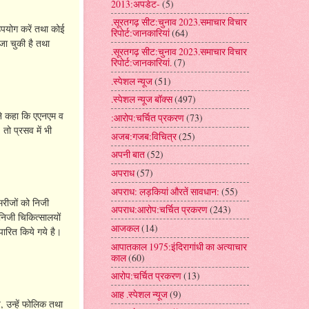
2013:अपडेट-
(5)
.सूरतगढ़ सीट:चुनाव 2023.समाचार विचार
उपयोग करें तथा कोई
रिपोर्ट:जानकारियां
(64)
जा चुकी है तथा
.सूरतगढ़ सीट:चुनाव 2023.समाचार विचार
रिपोर्ट:जानकारियां.
(7)
.स्पेशल न्यूज
(51)
.स्पेशल न्यूज बॉक्स
(497)
ंने कहा कि एएनएम व
:आरोप:चर्चित प्रकरण
(73)
तो प्रसव में भी
अजब:गजब:विचित्र
(25)
अपनी बात
(52)
अपराध
(57)
अपराध: लड़कियां औरतें सावधान:
(55)
मरीजों को निजी
अपराध:आरोप:चर्चित प्रकरण
(243)
निजी चिकित्सालयों
आजकल
(14)
ारित किये गये है।
आपातकाल 1975:इंदिरागांधी का अत्याचार
काल
(60)
आरोप:चर्चित प्रकरण
(13)
आह .स्पेशल न्यूज
(9)
े, उन्हें फोलिक तथा