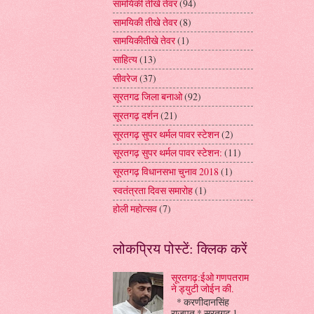
सामयिकी तीखे तेवर
(94)
सामयिकी तीखे तेवर
(8)
सामयिकीतीखे तेवर
(1)
साहित्य
(13)
सीवरेज
(37)
सूरतगढ जिला बनाओ
(92)
सूरतगढ़ दर्शन
(21)
सूरतगढ़ सुपर थर्मल पावर स्टेशन
(2)
सूरतगढ़ सुपर थर्मल पावर स्टेशन:
(11)
सूरतगढ़ विधानसभा चुनाव 2018
(1)
स्वतंत्रता दिवस समारोह
(1)
होली महोत्सव
(7)
लोकप्रिय पोस्टें: क्लिक करें
सूरतगढ़:ईओ गणपतराम
ने ड्युटी जोईन की.
* करणीदानसिंह
राजपूत * सूरतगढ़ 1