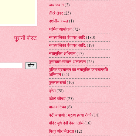
जय जवान
(2)
तीखे तेवर
(25)
दर्शनीय स्थल
(1)
धार्मिक आयोजन
(72)
पुरानी पोस्ट
नगरपालिका पंचायत आदि
(180)
नगरपालिका पंचायत आदि.
(19)
नशामुक्ति अभियान
(17)
पुरस्कार:सम्मान:अलंकरण
(25)
पुलिस प्रशासन का नशामुक्ति जनजाग्रति
अभियान
(35)
पुस्तक चर्चा
(19)
प्रेस
(28)
फोटो फीचर
(25)
बाल वाटिका
(6)
बेटी बचाओ : भ्रूण हत्या रोको
(14)
मंदिर धूणे देवी देवता तीर्थ
(16)
मित्र और मित्रता
(12)