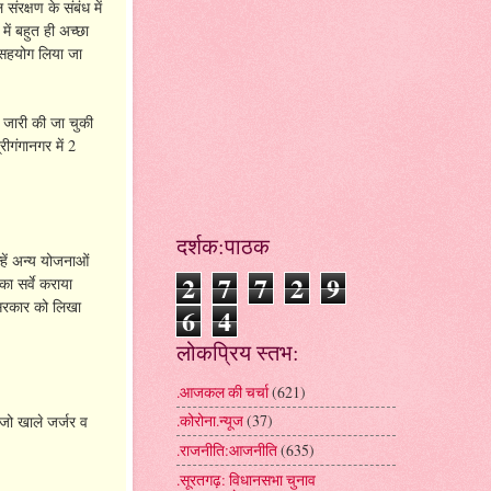
ंरक्षण के संबंध में
ें बहुत ही अच्छा
ी सहयोग लिया जा
ति जारी की जा चुकी
ीगंगानगर में 2
दर्शक:पाठक
्हें अन्य योजनाओं
2
7
7
2
9
ा सर्वे कराया
 सरकार को लिखा
6
4
लोकप्रिय स्तभ:
.आजकल की चर्चा
(621)
.कोरोना.न्यूज
(37)
 जो खाले जर्जर व
.राजनीति:आजनीति
(635)
.सूरतगढ़: विधानसभा चुनाव