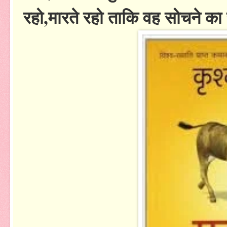
रहो,मारते रहो ताकि वह सोचने क