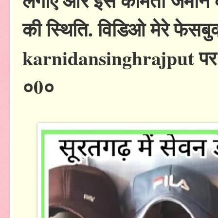
लगाए और इस कीमती जमीन क
की स्थिति. विडिओ मेरे फेसब
karnidansinghrajput पर 
०0०