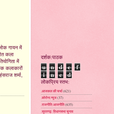
लोक गायन में
गीत कला
दर्शक:पाठक
ियोगिता में
u
n
d
e
f
यक कलाकारों
i
n
e
d
ंसराज शर्मा,
लोकप्रिय स्तभ:
.आजकल की चर्चा
(621)
.कोरोना.न्यूज
(37)
.राजनीति:आजनीति
(635)
.सूरतगढ़: विधानसभा चुनाव