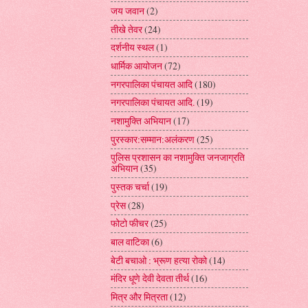
जय जवान
(2)
तीखे तेवर
(24)
दर्शनीय स्थल
(1)
धार्मिक आयोजन
(72)
नगरपालिका पंचायत आदि
(180)
नगरपालिका पंचायत आदि.
(19)
नशामुक्ति अभियान
(17)
पुरस्कार:सम्मान:अलंकरण
(25)
पुलिस प्रशासन का नशामुक्ति जनजाग्रति
अभियान
(35)
पुस्तक चर्चा
(19)
प्रेस
(28)
फोटो फीचर
(25)
बाल वाटिका
(6)
बेटी बचाओ : भ्रूण हत्या रोको
(14)
मंदिर धूणे देवी देवता तीर्थ
(16)
मित्र और मित्रता
(12)