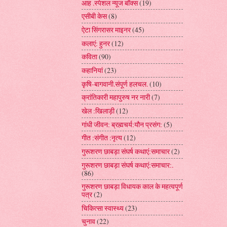
आह .स्पेशल न्यूज बॉक्स
(19)
एसीबी केस
(8)
ऐटा सिंगरासर माइनर
(45)
कलाएं: हुनर
(12)
कविता
(90)
कहानियां
(23)
कृषि-बागवानी.संपूर्ण हलचल.
(10)
क्रांतिकारी महापुरुष नर नारी
(7)
खेल :खिलाड़ी
(12)
गांधी जीवन: ब्रह्मचर्य:यौन प्रसंग:
(5)
गीत :संगीत :नृत्य
(12)
गुरूशरण छाबड़ा संघर्ष कथाएं:समाचार
(2)
गुरूशरण छाबड़ा संघर्ष कथाएं:समाचार:.
(86)
गुरूशरण छाबड़ा विधायक काल के महत्वपूर्ण
पत्र
(2)
चिकित्सा स्वास्थ्य
(23)
चुनाव
(22)