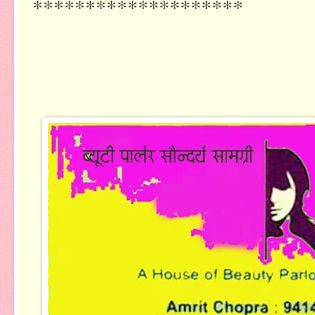
********************