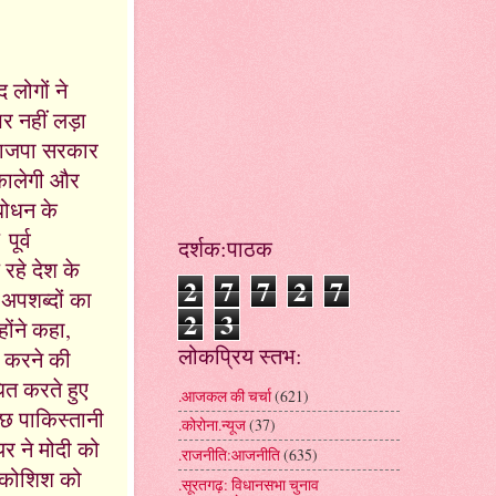
 लोगों ने
र नहीं लड़ा
ि भाजपा सरकार
िकालेगी और
ंबोधन के
ूर्व
दर्शक:पाठक
रहे देश के
2
7
7
2
7
ं अपशब्दों का
2
3
ोंने कहा,
लोकप्रिय स्तभ:
म करने की
ित करते हुए
.आजकल की चर्चा
(621)
ुछ पाकिस्तानी
.कोरोना.न्यूज
(37)
र ने मोदी को
.राजनीति:आजनीति
(635)
की कोशिश को
.सूरतगढ़: विधानसभा चुनाव