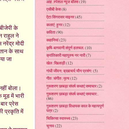
आह .स्पेशल न्यूज बॉक्स
(19)
एसीबी केस
(8)
ऐटा सिंगरासर माइनर
(45)
कलाएं: हुनर
(12)
 बीजेपी के
कविता
(90)
 राहुल ने
कहानियां
(23)
नरेंद्र मोदी
कृषि-बागवानी.संपूर्ण हलचल.
(10)
्तान के साथ
क्रांतिकारी महापुरुष नर नारी
(7)
िया जा
खेल :खिलाड़ी
(12)
गांधी जीवन: ब्रह्मचर्य:यौन प्रसंग:
(5)
गीत :संगीत :नृत्य
(12)
गुरूशरण छाबड़ा संघर्ष कथाएं:समाचार
(2)
 नहीं बोला।
गुरूशरण छाबड़ा संघर्ष कथाएं:समाचार:.
मूड में भारी
(86)
बार प्रेस
गुरूशरण छाबड़ा विधायक काल के महत्वपूर्ण
 प्रकृति में
पत्र
(2)
चिकित्सा स्वास्थ्य
(23)
चुनाव
(22)