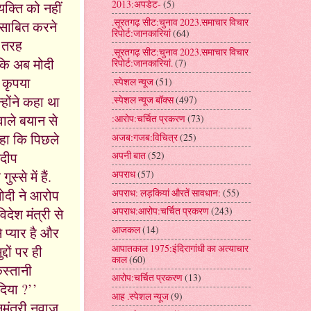
2013:अपडेट-
(5)
यक्ति को नहीं
.सूरतगढ़ सीट:चुनाव 2023.समाचार विचार
ो साबित करने
रिपोर्ट:जानकारियां
(64)
ी तरह
.सूरतगढ़ सीट:चुनाव 2023.समाचार विचार
 कि अब मोदी
रिपोर्ट:जानकारियां.
(7)
 कृपया
.स्पेशल न्यूज
(51)
होंने कहा था
.स्पेशल न्यूज बॉक्स
(497)
ाले बयान से
:आरोप:चर्चित प्रकरण
(73)
कहा कि पिछले
अजब:गजब:विचित्र
(25)
णदीप
अपनी बात
(52)
से में हैं.
अपराध
(57)
अपराध: लड़कियां औरतें सावधान:
(55)
मोदी ने आरोप
अपराध:आरोप:चर्चित प्रकरण
(243)
देश मंत्री से
आजकल
(14)
 प्यार है और
आपातकाल 1975:इंदिरागांधी का अत्याचार
दों पर ही
काल
(60)
िस्तानी
आरोप:चर्चित प्रकरण
(13)
दिया ?’’
आह .स्पेशल न्यूज
(9)
ानमंत्री नवाज