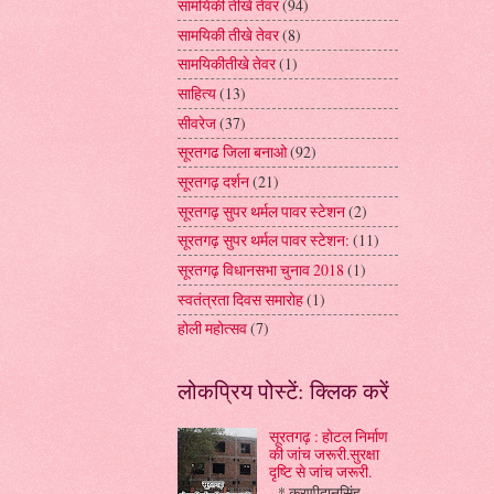
सामयिकी तीखे तेवर
(94)
सामयिकी तीखे तेवर
(8)
सामयिकीतीखे तेवर
(1)
साहित्य
(13)
सीवरेज
(37)
सूरतगढ जिला बनाओ
(92)
सूरतगढ़ दर्शन
(21)
सूरतगढ़ सुपर थर्मल पावर स्टेशन
(2)
सूरतगढ़ सुपर थर्मल पावर स्टेशन:
(11)
सूरतगढ़ विधानसभा चुनाव 2018
(1)
स्वतंत्रता दिवस समारोह
(1)
होली महोत्सव
(7)
लोकप्रिय पोस्टें: क्लिक करें
सूरतगढ़ : होटल निर्माण
की जांच जरूरी.सुरक्षा
दृष्टि से जांच जरूरी.
* करणीदानसिंह