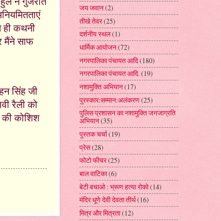
हुल ने गुजरात
जय जवान
(2)
 अनियमितताएं
तीखे तेवर
(25)
से ही कथनी
दर्शनीय स्थल
(1)
 मैंने साफ
धार्मिक आयोजन
(72)
नगरपालिका पंचायत आदि
(180)
नगरपालिका पंचायत आदि.
(19)
नशामुक्ति अभियान
(17)
मोहन सिंह जी
पुरस्कार:सम्मान:अलंकरण
(25)
ावी रैली को
पुलिस प्रशासन का नशामुक्ति जनजाग्रति
ने की कोशिश
अभियान
(35)
पुस्तक चर्चा
(19)
प्रेस
(28)
फोटो फीचर
(25)
बाल वाटिका
(6)
बेटी बचाओ : भ्रूण हत्या रोको
(14)
मंदिर धूणे देवी देवता तीर्थ
(16)
मित्र और मित्रता
(12)