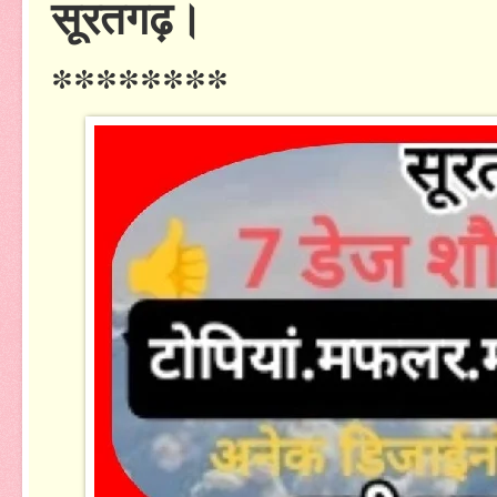
सूरतगढ़।
********